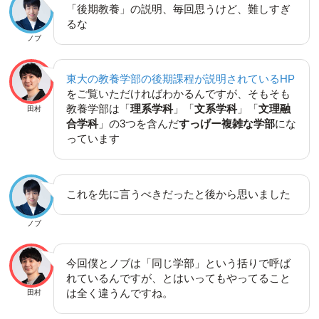
「後期教養」の説明、毎回思うけど、難しすぎ
るな
ノブ
東大の教養学部の後期課程が説明されているHP
をご覧いただければわかるんですが、そもそも
教養学部は「
理系学科
」「
文系学科
」「
文理融
田村
合学科
」の3つを含んだ
すっげー複雑な学部
にな
っています
これを先に言うべきだったと後から思いました
ノブ
今回僕とノブは「同じ学部」という括りで呼ば
れているんですが、とはいってもやってること
は全く違うんですね。
田村