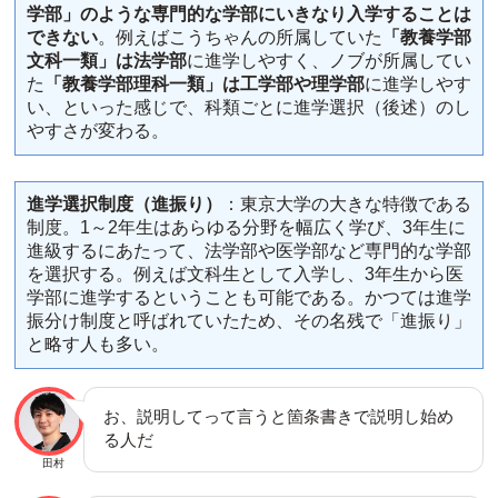
学部」のような専門的な学部にいきなり入学することは
できない
。例えばこうちゃんの所属していた
「教養学部
文科一類」は法学部
に進学しやすく、ノブが所属してい
た
「教養学部理科一類」は工学部や理学部
に進学しやす
い、といった感じで、科類ごとに進学選択（後述）のし
やすさが変わる。
進学選択制度（進振り）
：東京大学の大きな特徴である
制度。1～2年生はあらゆる分野を幅広く学び、3年生に
進級するにあたって、法学部や医学部など専門的な学部
を選択する。例えば文科生として入学し、3年生から医
学部に進学するということも可能である。かつては進学
振分け制度と呼ばれていたため、その名残で「進振り」
と略す人も多い。
お、説明してって言うと箇条書きで説明し始め
る人だ
田村