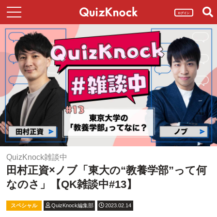
ログイン
QuizKnock雑談中
田村正資×ノブ「東大の“教養学部”って何
なのさ」【QK雑談中#13】
スペシャル
QuizKnock編集部
2023.02.14