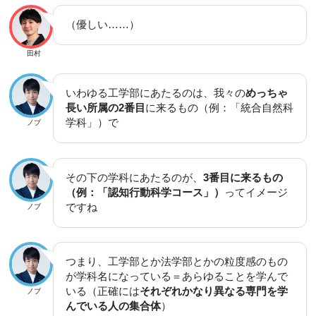
（優しい……）
田村
いわゆる工学部にあたるのは、我々の
めっちゃ
長い所属の2番目
に来るもの（例：「統合自然科
学科」）で
ノブ
その下の学科にあたるのが、
3番目に来るもの
（例：「認知行動科学コース」）
ってイメージ
ですね
ノブ
つまり、工学部とか法学部とかの粒度感のもの
が学科名になっている＝あらゆることを学んで
いる（正確には
それぞれかなり異なる専門を学
ノブ
んでいる人の集合体
）