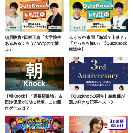
須貝駿貴×田村正資「大学院生
ふくらP×東問「海派？山派？」
あるある：もうだめなので散
「どっちも怖い」【QuizKnock
歩」
雑談中】
【朝Knock】「霊長類最強」吉
【QuizKnock3周年】編集部が
田沙保里がCMに登場。この新
選ぶ好きな記事ベスト3
作ゲームは？