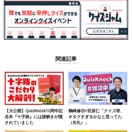
関連記事
【大公開】QuizKnock10周年記
鶴崎修功×宮原仁「クイズ研、
念本『十字路』には謎解きが隠
オタクすぎるかなと思ってた
されていました
（失礼）」