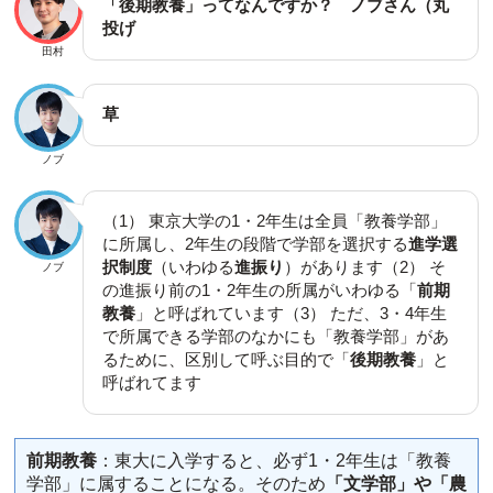
「後期教養」ってなんですか？ ノブさん（丸
投げ
田村
草
ノブ
（1） 東京大学の1・2年生は全員「教養学部」
に所属し、2年生の段階で学部を選択する
進学選
択制度
（いわゆる
進振り
）があります（2） そ
ノブ
の進振り前の1・2年生の所属がいわゆる「
前期
教養
」と呼ばれています（3） ただ、3・4年生
で所属できる学部のなかにも「教養学部」があ
るために、区別して呼ぶ目的で「
後期教養
」と
呼ばれてます
前期教養
：東大に入学すると、必ず1・2年生は「教養
学部」に属することになる。そのため
「文学部」や「農