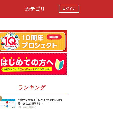
カテゴリ
ログイン
社会
スポーツ
時事ニュース
特集
ランキング
小学生でできる「転がる2つの円」の問
題、あなたは解ける？
木村 真実子