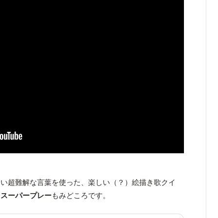
ない超難解な言葉を使った、楽しい（？）絵描き歌クイ
る
スーパープレー
もみどころです。