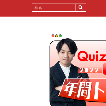
謎解き
コラム
常識
理系