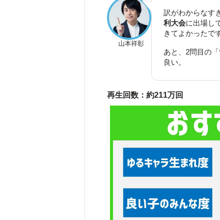
訳がわからなす
利大会
に出場し
きてよかったで
山本祥彰
あと、2問目の「
良い。
再生回数：約211万回