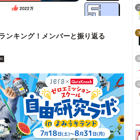
2
3
生回数ランキング！メンバーと振り返る
4
30
5