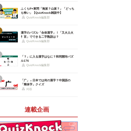
ふくらP×東問「海派？山派？」「どっち
も怖い」【QuizKnock雑談中】
QuizKnock編集部
漢字のパズル「合体漢字」！「又火土火
忄言」でできる二字熟語は？
QuizKnock編集部
「？」に入る漢字はなに？和同開珎パズ
ル176
QuizKnock編集部
「广」←日本では何の漢字？中国語の
「簡体字」クイズ
刈谷
連載企画