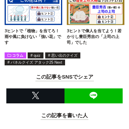
3ヒントで「植物」を当てろ！
3ヒントで偉人を当てよう！若
雨や風に負けない「強い花」で
かりし豊臣秀吉の「上司の上
す
司」でした
コラム
#
quiz
#
思い出のクイズ
#
パネルクイズ アタック25 Next
この記事をSNSでシェア
この記事を書いた人