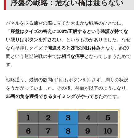
序盤の戦略：危ない橋は渡らない
パネルを取る練習の際に立てた大まかな戦略のひとつに、
「
序盤はクイズの答えに100%正解するという確証が持てな
い限りはボタンを押さない
」というものがありました。なぜ
なら早押しクイズで
間違えると2問の間お休み
となり、約30
問という短期決戦の中では
相当な痛手
となってしまうためで
す。
戦略通り、最初の数問は1回もボタンを押さず、周りの状況
をうかがっていました。その後、盤面が以下のようになり、
25番の角を獲得できるタイミングがやってきた
のです。