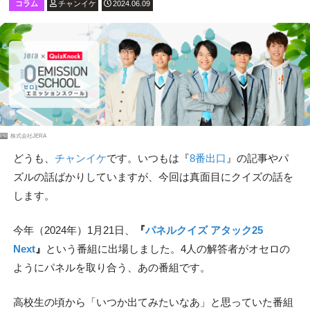
コラム
チャンイケ
2024.06.09
PR
株式会社JERA
どうも、
チャンイケ
です。いつもは『
8番出口
』の記事やパ
ズルの話ばかりしていますが、今回は真面目にクイズの話を
します。
今年（2024年）1月21日、
『
パネルクイズ アタック25
Next
』
という番組に出場しました。4人の解答者がオセロの
ようにパネルを取り合う、あの番組です。
高校生の頃から「いつか出てみたいなあ」と思っていた番組