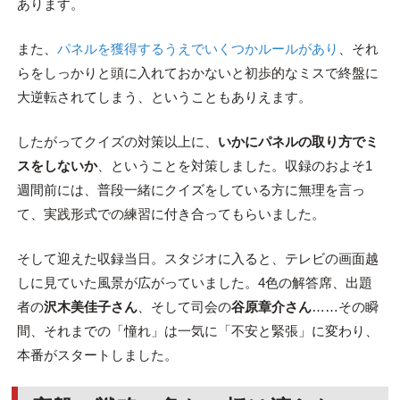
あります。
また、
パネルを獲得するうえでいくつかルールがあり
、それ
らをしっかりと頭に入れておかないと初歩的なミスで終盤に
大逆転されてしまう、ということもありえます。
したがってクイズの対策以上に、
いかにパネルの取り方でミ
スをしないか
、ということを対策しました。収録のおよそ1
週間前には、普段一緒にクイズをしている方に無理を言っ
て、実践形式での練習に付き合ってもらいました。
そして迎えた収録当日。スタジオに入ると、テレビの画面越
しに見ていた風景が広がっていました。4色の解答席、出題
者の
沢木美佳子さん
、そして司会の
谷原章介さん
……その瞬
間、それまでの「憧れ」は一気に「不安と緊張」に変わり、
本番がスタートしました。