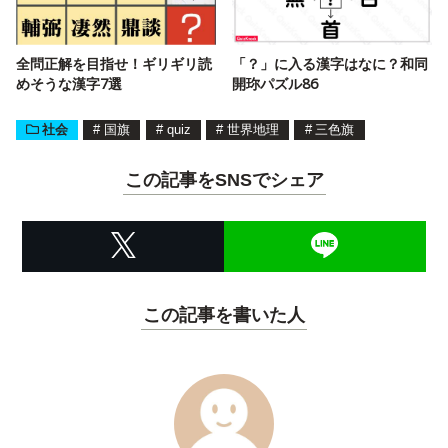
全問正解を目指せ！ギリギリ読
「？」に入る漢字はなに？和同
めそうな漢字7選
開珎パズル86
社会
#
国旗
#
quiz
#
世界地理
#
三色旗
この記事をSNSでシェア
この記事を書いた人