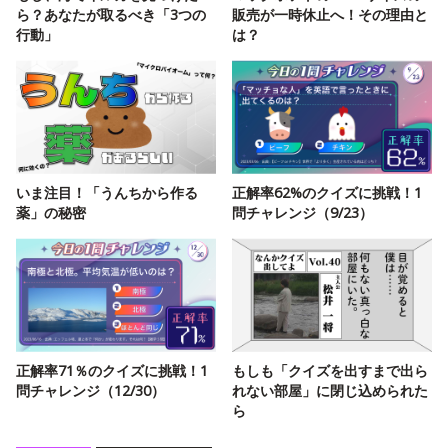
ら？あなたが取るべき「3つの
販売が一時休止へ！その理由と
行動」
は？
いま注目！「うんちから作る
正解率62%のクイズに挑戦！1
薬」の秘密
問チャレンジ（9/23）
正解率71％のクイズに挑戦！1
もしも「クイズを出すまで出ら
問チャレンジ（12/30）
れない部屋」に閉じ込められた
ら