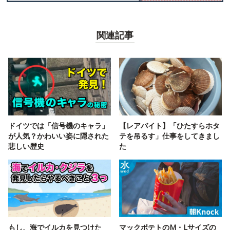
関連記事
ドイツでは「信号機のキャラ」
【レアバイト】「ひたすらホタ
が人気？かわいい姿に隠された
テを吊るす」仕事をしてきまし
悲しい歴史
た
もし、海でイルカを見つけた
マックポテトのM・Lサイズの