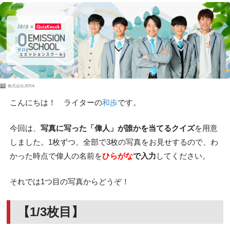
PR
株式会社JERA
こんにちは！ ライターの
和歩
です。
今回は、
写真に写った「偉人」が誰かを当てるクイズ
を用意
しました。1枚ずつ、全部で3枚の写真をお見せするので、わ
かった時点で偉人の名前を
ひらがな
で入力
してください。
それでは1つ目の写真からどうぞ！
【1/3枚目】