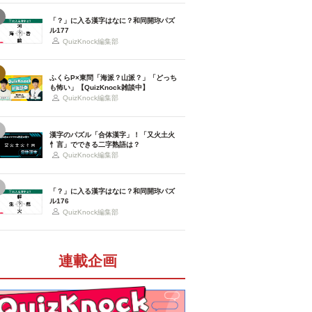
「？」に入る漢字はなに？和同開珎パズ
ル177
QuizKnock編集部
ふくらP×東問「海派？山派？」「どっち
も怖い」【QuizKnock雑談中】
QuizKnock編集部
漢字のパズル「合体漢字」！「又火土火
忄言」でできる二字熟語は？
QuizKnock編集部
「？」に入る漢字はなに？和同開珎パズ
ル176
QuizKnock編集部
連載企画