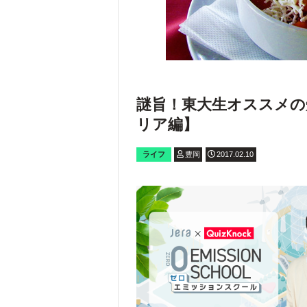
謎旨！東大生オススメの
リア編】
ライフ
豊岡
2017.02.10