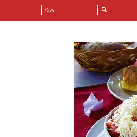
謎解き
コラム
常識
理系