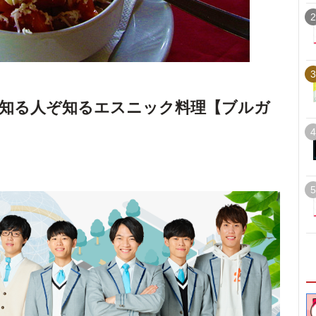
2
3
知る人ぞ知るエスニック料理【ブルガ
4
5