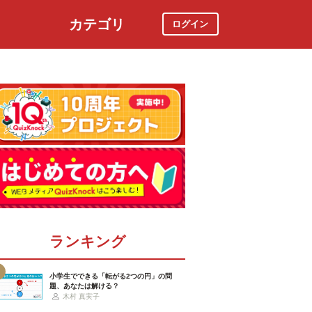
カテゴリ
ログイン
社会
スポーツ
時事ニュース
特集
ランキング
小学生でできる「転がる2つの円」の問
題、あなたは解ける？
木村 真実子