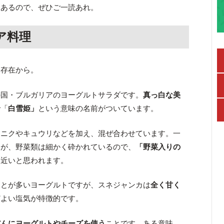
もあるので、ぜひご一読あれ。
ア料理
的存在から。
の国・ブルガリアのヨーグルトサラダです。
真っ白な美
で「
白雪姫」
という意味の名前がついています。
ンニクやキュウリなどを加え、混ぜ合わせています。一
すが、野菜類は細かく砕かれているので、
「野菜入りの
に近いと思われます。
ことが多いヨーグルトですが、スネジャンカは
全く甘く
どよい塩気が特徴的です。
だんにヨーグルトやチーズを使う
ことです。ある意味、