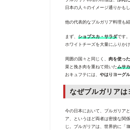
日本の人々のイメージ通りかも
他の代表的なブルガリア料理も
まず、
ショプスカ・サラダ
です
ホワイトチーズを大量にふりか
周囲の国々と同じく、
肉を使っ
菜と挽き肉を重ねて焼いた
ムサ
おキュフテには、
やはりヨーグ
なぜブルガリアは
今の日本において、ブルガリア
ア、というほど両者は密接な関係
じ。ブルガリアは、世界的に「