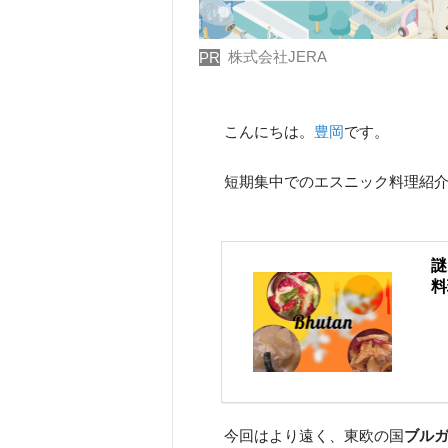
株式会社JERA
PR
こんにちは。
豊岡
です。
短期集中でのエスニック料理紹介
謎
料
今回はより遠く、東欧の国
ブル