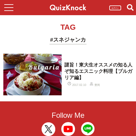
ログイン
TAG
#スネジャンカ
謎旨！東大生オススメの知る人
ぞ知るエスニック料理【ブルガ
リア編】
豊岡
2017.02.10
Follow Me