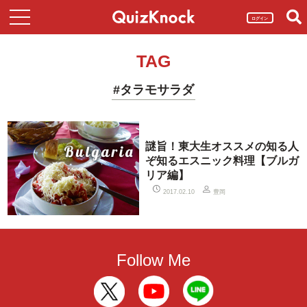
ログイン
TAG
#タラモサラダ
謎旨！東大生オススメの知る人
ぞ知るエスニック料理【ブルガ
リア編】
豊岡
2017.02.10
Follow Me