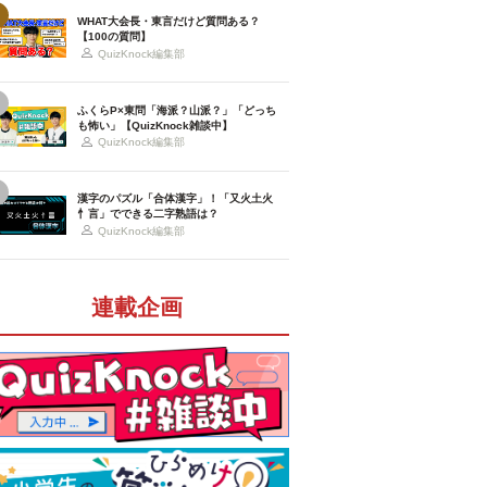
WHAT大会長・東言だけど質問ある？
【100の質問】
QuizKnock編集部
ふくらP×東問「海派？山派？」「どっち
も怖い」【QuizKnock雑談中】
QuizKnock編集部
漢字のパズル「合体漢字」！「又火土火
忄言」でできる二字熟語は？
QuizKnock編集部
連載企画