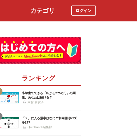
カテゴリ
ログイン
社会
スポーツ
時事ニュース
特集
ランキング
小学生でできる「転がる2つの円」の問
題、あなたは解ける？
木村 真実子
「？」に入る漢字はなに？和同開珎パズ
ル177
QuizKnock編集部