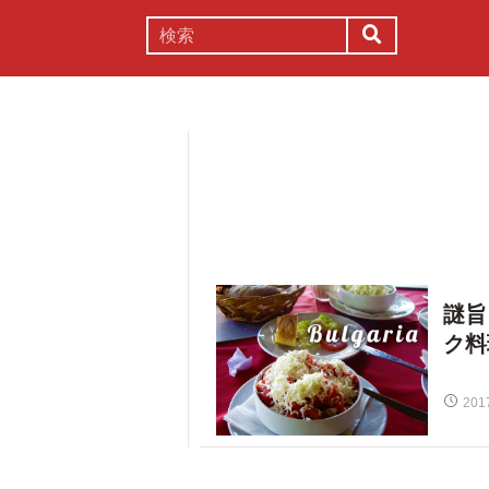
謎解き
コラム
常識
理系
謎旨
ク料
201