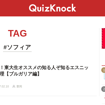
スペシャル
ライフ
ことば
カルチャー
TAG
#ソフィア
！東大生オススメの知る人ぞ知るエスニッ
1
理【ブルガリア編】
7.02.10
豊岡
2