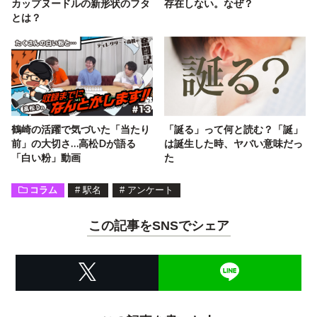
カップヌードルの新形状のフタ
存在しない。なぜ？
とは？
鶴崎の活躍で気づいた「当たり
「誕る」って何と読む？「誕」
前」の大切さ…高松Dが語る
は誕生した時、ヤバい意味だっ
「白い粉」動画
た
コラム
#
駅名
#
アンケート
この記事をSNSでシェア