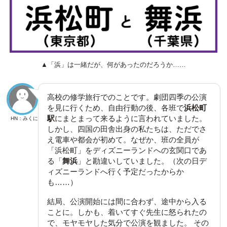
▲「浜」は一緒だが、何があったのだろうか……
高校の修学旅行でのことです。劇団四季の公演
を見に行くため、自由行動の後、各班で
浜松町
駅
にまとまって来るように言われていました。
HN：みくに
しかし、四国の田舎出身の私たちは、ただでさ
え電車や都会が初めて。なぜか、班の全員が
「浜松町」をディズニーランドへの玄関口であ
る「
舞浜
」と勘違いしていました。（次の日デ
ィズニーランドへ行く予定だったからか
も……）
結局、公演開始には間に合わず、途中から入る
ことに。しかも、着いてすぐ先生に怒られたの
で、モヤモヤした気分で公演を観ました。 その