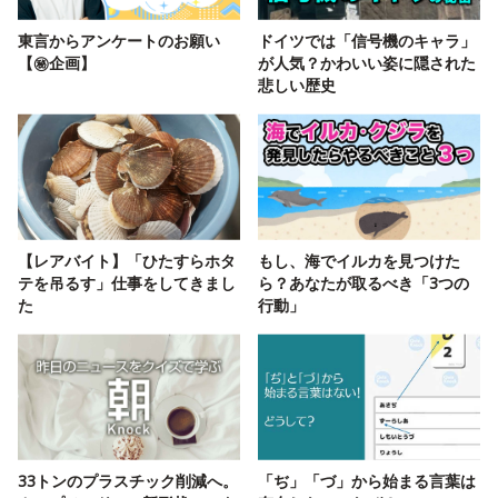
東言からアンケートのお願い
ドイツでは「信号機のキャラ」
【㊙️企画】
が人気？かわいい姿に隠された
悲しい歴史
【レアバイト】「ひたすらホタ
もし、海でイルカを見つけた
テを吊るす」仕事をしてきまし
ら？あなたが取るべき「3つの
た
行動」
33トンのプラスチック削減へ。
「ぢ」「づ」から始まる言葉は