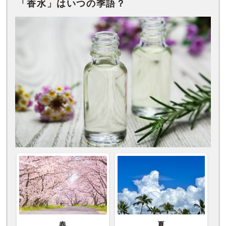
「香水」はいつの季語？
春
夏