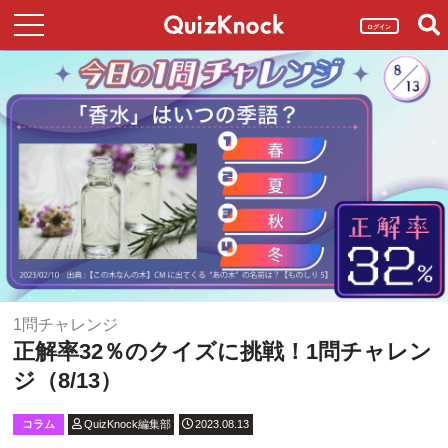
ログイン
1問チャレンジ
正解率32％のクイズに挑戦！1問チャレン
ジ（8/13）
コラム
QuizKnock編集部
2023.08.13