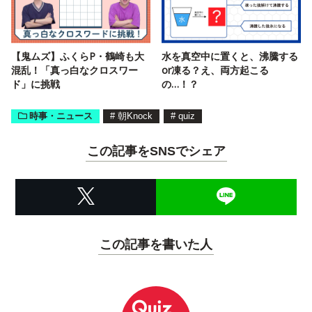
【鬼ムズ】ふくらP・鶴崎も大
水を真空中に置くと、沸騰する
混乱！「真っ白なクロスワー
or凍る？え、両方起こる
ド」に挑戦
の…！？
時事・ニュース
#
朝Knock
#
quiz
この記事をSNSでシェア
この記事を書いた人