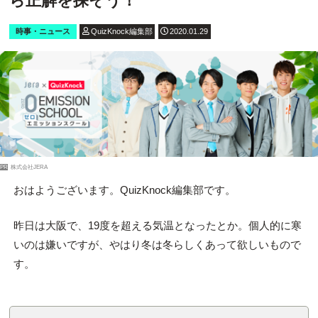
ら正解を探そう！
時事・ニュース
QuizKnock編集部
2020.01.29
PR
株式会社JERA
おはようございます。QuizKnock編集部です。
昨日は大阪で、19度を超える気温となったとか。個人的に寒
いのは嫌いですが、やはり冬は冬らしくあって欲しいもので
す。