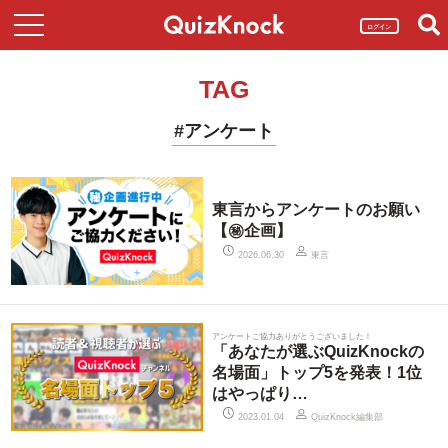
ログイン
TAG
#アンケート
東言からアンケートのお願い
【㊙️企画】
東言
2026.06.30
アンケートご協力ありがとうございました！
「あなたが選ぶQuizKnockの
名場面」トップ5を発表！1位
はやっぱり…
QuizKnock編集部
2023.01.04