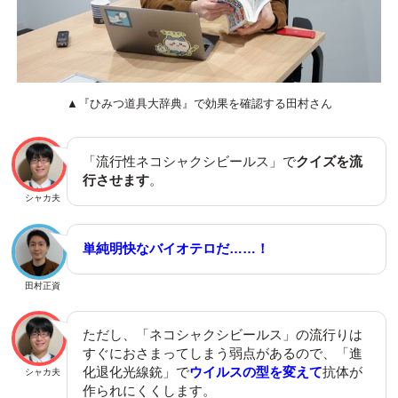
▲『ひみつ道具大辞典』で効果を確認する田村さん
「流行性ネコシャクシビールス」で
クイズを流
行させます
。
シャカ夫
単純明快なバイオテロだ……！
田村正資
ただし、「ネコシャクシビールス」の流行りは
すぐにおさまってしまう弱点があるので、「進
化退化光線銃」で
ウイルスの型を変えて
抗体が
シャカ夫
作られにくくします。