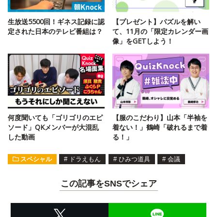
生放送5500回！ギネス記録に認
【プレゼント】パズルを解い
定された日本のテレビ番組は？
て、11月の「限定カレンダー画
像」をGETしよう！
何度聞いても「ゴリゴリのエピ
【服のこだわり】山本「半袖を
ソード」QKメンバーが大混乱
着ない！」鶴崎「破れるまで着
した動画
る！」
スペシャル
#
ドラえもん
#
ひみつ道具
#
会議
この記事をSNSでシェア