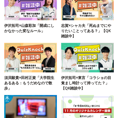
伊沢拓司×山森彩加「開成にし
志賀×シャカ夫「死ぬまでにや
かなかった変なルール」
りたいことってある？」【QK
雑談中】
須貝駿貴×田村正資「大学院生
伊沢拓司×東言「コラショの目
あるある：もうだめなので散
覚まし時計って持ってた？」
歩」
【QK雑談中】