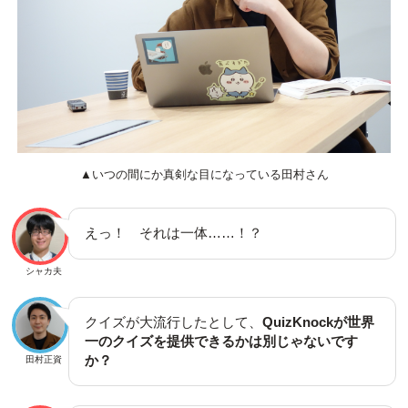
▲いつの間にか真剣な目になっている田村さん
えっ！ それは一体……！？
シャカ夫
クイズが大流行したとして、
QuizKnockが世界
一のクイズを提供できるかは別じゃないです
か？
田村正資