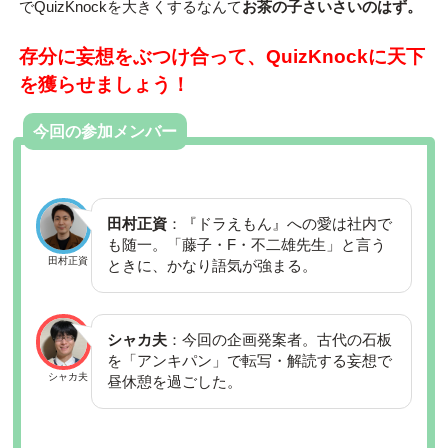
でQuizKnockを大きくするなんて
お茶の子さいさいのはず。
存分に妄想をぶつけ合って、QuizKnockに天下
を獲らせましょう！
今回の参加メンバー
田村正資
：『ドラえもん』への愛は社内で
も随一。「藤子・F・不二雄先生」と言う
田村正資
ときに、かなり語気が強まる。
シャカ夫
：今回の企画発案者。古代の石板
を「アンキパン」で転写・解読する妄想で
シャカ夫
昼休憩を過ごした。