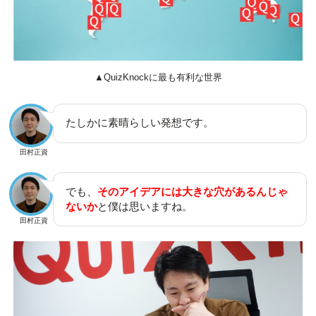
▲QuizKnockに最も有利な世界
たしかに素晴らしい発想です。
田村正資
でも、
そのアイデアには大きな穴があるんじゃ
ないか
と僕は思いますね。
田村正資