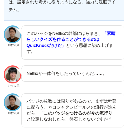
は、設定された考えに従うようになる。強力な洗脳アイ
テム。
このバッジをNetflixの幹部にばらまき、
「
素晴
らしいクイズを作ることができるのは
QuizKnockだけだ
」
という思想に染め上げま
田村正資
す。
Netflixが一体何をしたっていうんだ……。
シャカ夫
バッジの枚数には限りがあるので、まずは幹部
に配ろう。ネコシャクシビールスの流行が進ん
だら、「
このバッジをつけるのが今の流行り
」
田村正資
と設定しなおしたら、盤石じゃないですか？