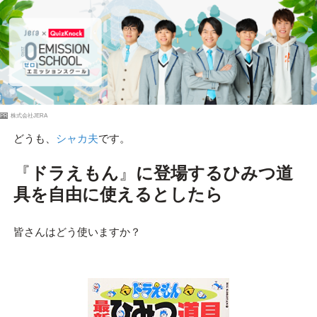
PR
株式会社JERA
どうも、
シャカ夫
です。
『
ドラえもん
』
に登場するひみつ道
具を自由に使えるとしたら
皆さんはどう使いますか？