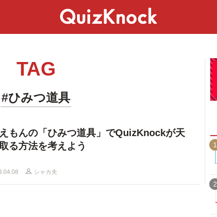
スペシャル
ライフ
ことば
カルチャー
TAG
#ひみつ道具
えもんの「ひみつ道具」でQuizKnockが天
取る方法を考えよう
1
3.04.08
シャカ夫
2