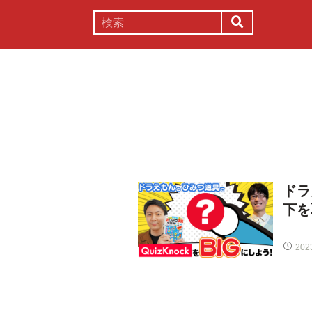
謎解き
コラム
常識
理系
ドラ
下を
202