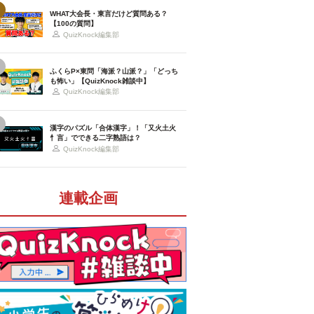
WHAT大会長・東言だけど質問ある？
【100の質問】
QuizKnock編集部
ふくらP×東問「海派？山派？」「どっち
も怖い」【QuizKnock雑談中】
QuizKnock編集部
漢字のパズル「合体漢字」！「又火土火
忄言」でできる二字熟語は？
QuizKnock編集部
連載企画