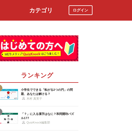
カテゴリ
ログイン
社会
スポーツ
時事ニュース
特集
ランキング
小学生でできる「転がる2つの円」の問
題、あなたは解ける？
木村 真実子
「？」に入る漢字はなに？和同開珎パズ
ル177
QuizKnock編集部