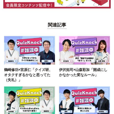
関連記事
鶴崎修功×宮原仁「クイズ研、
伊沢拓司×山森彩加「開成にし
オタクすぎるかなと思ってた
かなかった変なルール」
（失礼）」