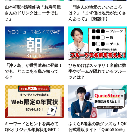
山本祥彰×鶴崎修功「お寿司屋
「問さんの地元のいいところ
さんのドリンクはコーラでし
は？」「まず僕は地元がたくさ
ょ」
んあって」【雑談中】
「沖ノ島」が世界遺産に登録！
ひらめけばスッキリ！名前に数
でも、どこにある島か知って
字やゲームが隠れているフルー
る？
ツとは？
キーワードとヒントを集めて
ふくらP考案の新グッズも！QK
QKオリジナル年賀状をGET！
公式通販サイト「QurioStore」