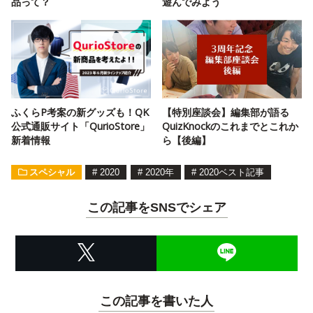
品って？
遊んでみよう
ふくらP考案の新グッズも！QK
【特別座談会】編集部が語る
公式通販サイト「QurioStore」
QuizKnockのこれまでとこれか
新着情報
ら【後編】
スペシャル
#
2020
#
2020年
#
2020ベスト記事
この記事をSNSでシェア
この記事を書いた人