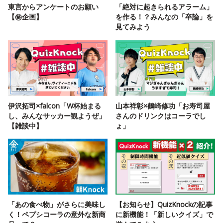
東言からアンケートのお願い
「絶対に起きられるアラーム」
【㊙️企画】
を作る！？みんなの「卒論」を
見てみよう
伊沢拓司×falcon「W杯始まる
山本祥彰×鶴崎修功「お寿司屋
し、みんなサッカー観ようぜ」
さんのドリンクはコーラでし
【雑談中】
ょ」
「あの食べ物」がさらに美味し
【お知らせ】QuizKnockの記事
く！ペプシコーラの意外な新商
に新機能！「新しいクイズ」で