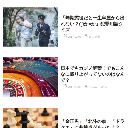
「無期懲役だと一生牢屋から出
れない？◯か×か」犯罪用語ク
イズ
大窪 有太
2017.03.08
日本でもカジノ解禁！でもこん
なに盛り上がってないのはなん
で？
2017.03.02
Kosuke Hattori
「金正男」「北斗の拳」「ドラ
クエ」に共通点があった！？