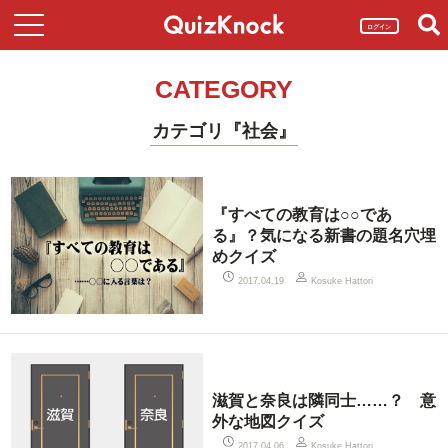
ログイン
CATEGORY
カテゴリ『社会』
『すべての教育は○○であ
る』？気になる新書の題名穴埋
めクイズ
2017.04.19
Kosuke Hattori
滋賀と奈良は隣同士……？ 意
外な地図クイズ
2017.04.06
Kosuke Hattori