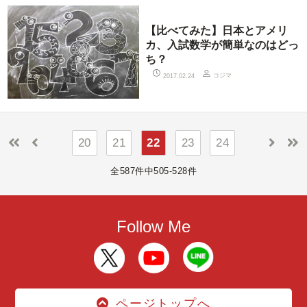
【比べてみた】日本とアメリ
カ、入試数学が簡単なのはどっ
ち？
コジマ
2017.02.24
20
21
22
23
24
全587件中505-528件
Follow Me
ページトップへ