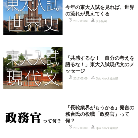
今年の東大入試を見れば、世界
の流れが見えてくる
伊沢拓司
2017.03.09
「共感するな！ 自分の考えを
語るな！」東大入試現代文のメ
ッセージ
QuizKnock編集部
2017.03.09
「長靴業界がもうかる」発言の
務台氏の役職「政務官」って
何？
QuizKnock編集部
2017.03.09