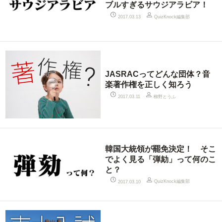
ブルすぎるサウジアラビア！
QuizKnock編集部
2017.03.13
JASRACってどんな団体？音
楽著作権を正しく知ろう
柳野とうふ
2017.03.11
韓国大統領が罷免決定！ そこ
でよく見る「弾劾」って何のこ
と？
QuizKnock編集部
2017.03.10