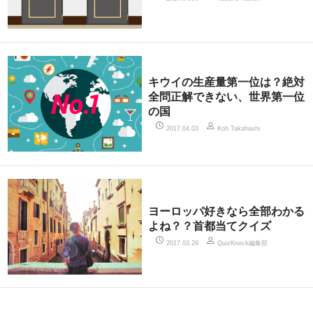
キウイの生産量第一位は？絶対
全問正解できない、世界第一位
の国
2017.04.03
Koh Takahashi
ヨーロッパ好きなら全部わかる
よね？？首都当てクイズ
QuizKnock編集部
2017.03.29