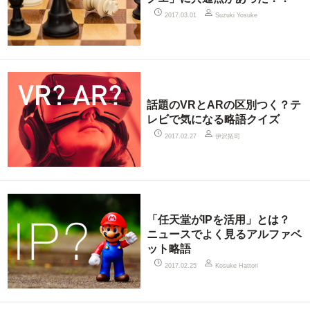
2017.03.01
Suzuki Yosuke
話題のVRとARの区別つく？テ
レビで気になる略語クイズ
伊沢拓司
2017.02.27
「任天堂がIPを活用」とは？
ニュースでよく見るアルファベ
ット略語
2017.02.25
Kosuke Hattori