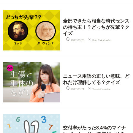
全部できたら相当な時代センス
の持ち主！？どっちが先輩？ク
イズ
2017.03.23
Koh Takahashi
ニュース用語の正しい意味、ど
れだけ理解してる？クイズ
2017.03.21
Suzuki Yosuke
交付率がたった8.4%のマイナ