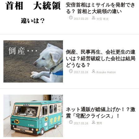
安倍首相はミサイルを発射でき
る？ 首相と大統領の違い
大窪 有太
2017.03.25
倒産、民事再生、会社更生の違
いは？経営破綻した会社は結局
どうなる？
2017.03.24
Kosuke Hattori
ネット通販が総値上げか！？激
震「宅配クライシス」！
豊岡
2017.03.24