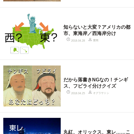
知らないと大変？アメリカの都
市、東海岸／西海岸分け
豊岡
2018.04.28
だから落書きNGなの！チンギ
ス、フビライ分けクイズ
オグラサトシ
2018.04.25
丸紅、オリックス、東レ……こ