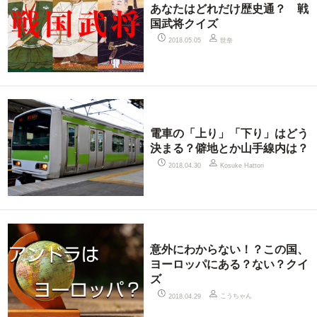
あなたはどれだけ歴史通？ 戦
国武将クイズ
世奈
2018.05.05
電車の「上り」「下り」はどう
決まる？僻地とか山手線内は？
2018.04.30
Kosuke Hattori
意外にわからない！？この国、
ヨーロッパにある？ない？クイ
ズ
こうちゃん
2018.04.29