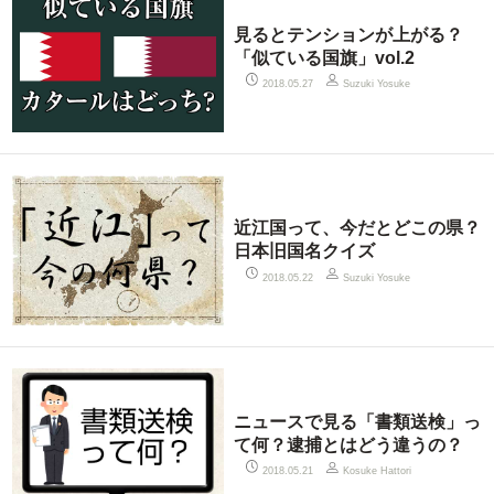
見るとテンションが上がる？
「似ている国旗」vol.2
2018.05.27
Suzuki Yosuke
近江国って、今だとどこの県？
日本旧国名クイズ
2018.05.22
Suzuki Yosuke
ニュースで見る「書類送検」っ
て何？逮捕とはどう違うの？
2018.05.21
Kosuke Hattori