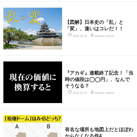
【図解】日本史の「乱」と
「変」、違いはコレだ！！
2018.02.20
Kosuke Hattori
『アカギ』連載終了記念！「当
時の値段は◯◯円」、なんで
そうなる？
2018.02.14
Kosuke Hattori
有名な場所も地図上だとほぼわ
からなくなる件4