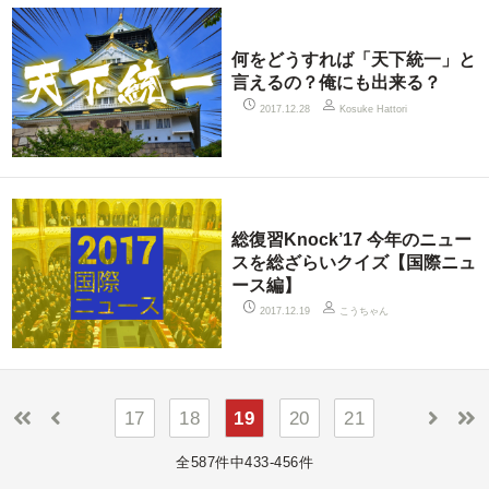
何をどうすれば「天下統一」と
言えるの？俺にも出来る？
2017.12.28
Kosuke Hattori
総復習Knock’17 今年のニュー
スを総ざらいクイズ【国際ニュ
ース編】
こうちゃん
2017.12.19
17
18
19
20
21
全587件中433-456件