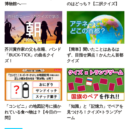
博物館へ──
のはどっち？【二択クイズ】
芥川賞作家の父も在籍、バンド
【簡単】聞いたことはあるは
「BUCK-TICK」の曲名クイ
ず、目指せ満点！かんたん首都
ズ！
クイズ
「コンビニ」の地図記号に描か
「知識」と「記憶力」でペアを
れている食べ物は？【今日の一
見つけろ！クイズ×トランプゲ
問】
ーム