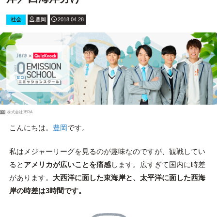
社会
豊岡
2018.04.28
PR
株式会社JERA
こんにちは。
豊岡
です。
私はメジャーリーグを見るのが趣味なのですが、観戦してい
ると
アメリカが広いことを痛感
します。広すぎて国内に時差
があります。
大西洋に面した東海岸と、太平洋に面した西海
岸の時差は3時間です。