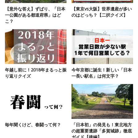
【意外な答え】ずばり、「日本
【東京vs大阪】世界遺産が多い
一公園がある都道府県」はど
のはどっち？【二択クイズ】
こ？
年越し前に！2018年まるっと振
今年京都に誕生！新しい「日本
り返りクイズ
一長い駅名」は何文字？
毎年聞くけど、春闘って何？
「日本初」の発見も！東北地方
の超重要遺跡「多賀城跡」徹底
ガイド【後編】