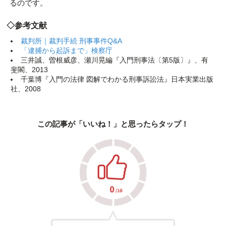
るのです。
◇参考文献
裁判所｜裁判手続 刑事事件Q&A
「逮捕から起訴まで」検察庁
三井誠、曽根威彦、瀬川晃編『入門刑事法〔第5版〕』、有
斐閣、2013
千葉博『入門の法律 図解でわかる刑事訴訟法』日本実業出版
社、2008
この記事が「いいね！」と思ったらタップ！