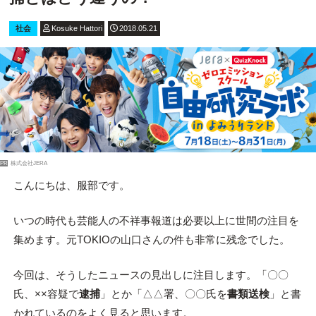
社会
Kosuke Hattori
2018.05.21
PR
株式会社JERA
こんにちは、服部です。
いつの時代も芸能人の不祥事報道は必要以上に世間の注目を
集めます。元TOKIOの山口さんの件も非常に残念でした。
今回は、そうしたニュースの見出しに注目します。「〇〇
氏、××容疑で
逮捕
」とか「△△署、〇〇氏を
書類送検
」と書
かれているのをよく見ると思います。