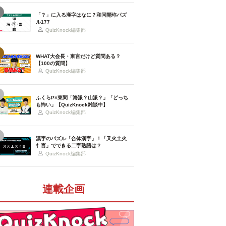
「？」に入る漢字はなに？和同開珎パズ
ル177
QuizKnock編集部
WHAT大会長・東言だけど質問ある？
【100の質問】
QuizKnock編集部
ふくらP×東問「海派？山派？」「どっち
も怖い」【QuizKnock雑談中】
QuizKnock編集部
漢字のパズル「合体漢字」！「又火土火
忄言」でできる二字熟語は？
QuizKnock編集部
連載企画