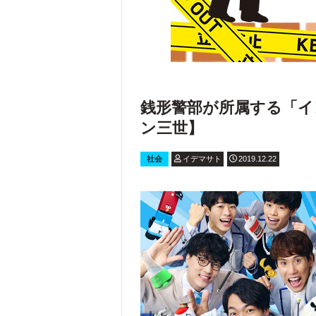
銭形警部が所属する「イ
ン三世】
社会
イデマサト
2019.12.22