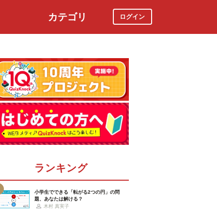
カテゴリ
ログイン
社会
スポーツ
時事ニュース
特集
ランキング
小学生でできる「転がる2つの円」の問
題、あなたは解ける？
木村 真実子