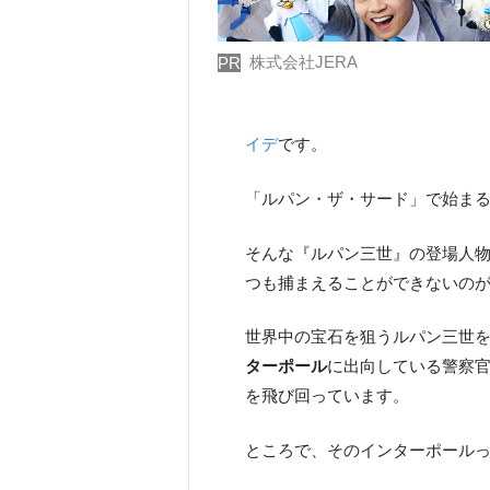
株式会社JERA
PR
イデ
です。
「ルパン・ザ・サード」で始ま
そんな『ルパン三世』の登場人
つも捕まえることができないの
世界中の宝石を狙うルパン三世
ターポール
に出向している警察
を飛び回っています。
ところで、そのインターポール