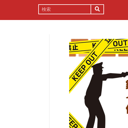
謎解き
コラム
常識
理系