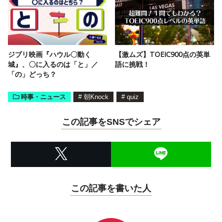
ジブリ映画『ハウル〇動く
【激ムズ】TOEIC900点の英単
城』、〇に入るのは「と」／
語に挑戦！
「の」どっち？
時事・ニュース
#
朝Knock
#
quiz
この記事をSNSでシェア
この記事を書いた人