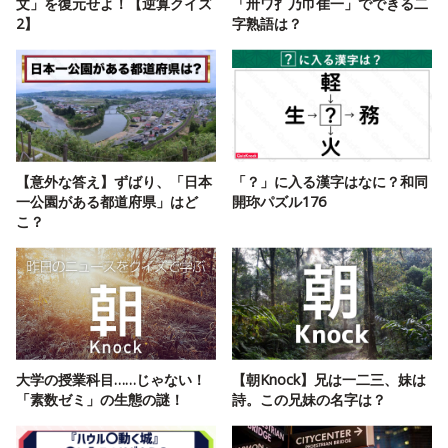
文」を復元せよ！【逆算クイズ
「卅ワ扌乃巾隹一」でできる二
2】
字熟語は？
【意外な答え】ずばり、「日本
「？」に入る漢字はなに？和同
一公園がある都道府県」はど
開珎パズル176
こ？
大学の授業科目……じゃない！
【朝Knock】兄は一二三、妹は
「素数ゼミ」の生態の謎！
詩。この兄妹の名字は？