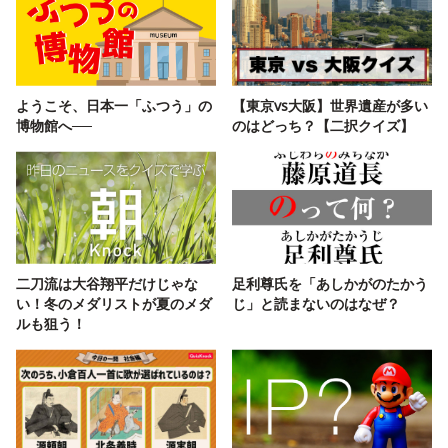
ようこそ、日本一「ふつう」の
【東京vs大阪】世界遺産が多い
博物館へ──
のはどっち？【二択クイズ】
二刀流は大谷翔平だけじゃな
足利尊氏を「あしかがのたかう
い！冬のメダリストが夏のメダ
じ」と読まないのはなぜ？
ルも狙う！