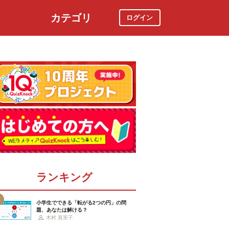
カテゴリ
ログイン
社会
スポーツ
時事ニュース
特集
ランキング
小学生でできる「転がる2つの円」の問
題、あなたは解ける？
木村 真実子