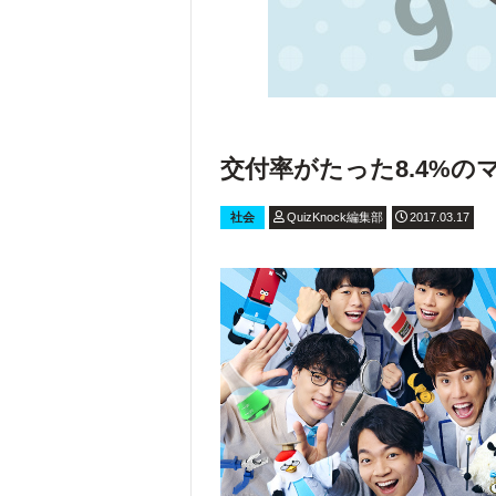
交付率がたった8.4%
社会
QuizKnock編集部
2017.03.17