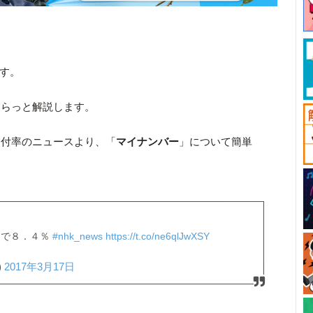
です。
さらっと解説します。
交付率のニュースより、「
マイナンバー
」について簡単
国で８．４％
#nhk_news
https://t.co/ne6qlJwXSY
)
2017年3月17日