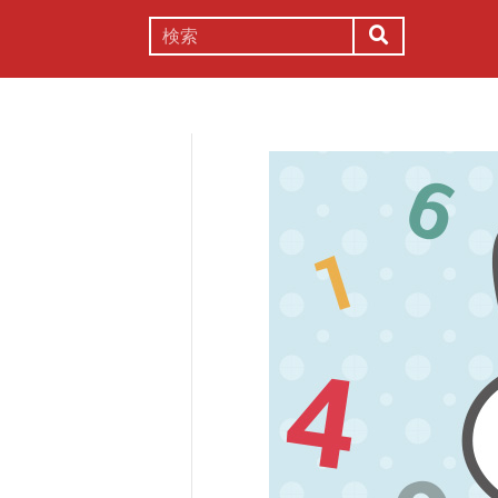
謎解き
コラム
常識
理系