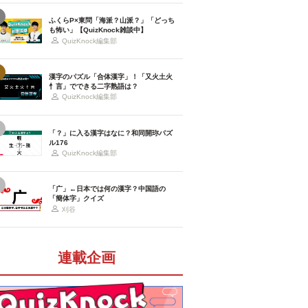
ふくらP×東問「海派？山派？」「どっち
も怖い」【QuizKnock雑談中】
QuizKnock編集部
漢字のパズル「合体漢字」！「又火土火
忄言」でできる二字熟語は？
QuizKnock編集部
「？」に入る漢字はなに？和同開珎パズ
ル176
QuizKnock編集部
「广」←日本では何の漢字？中国語の
「簡体字」クイズ
刈谷
連載企画