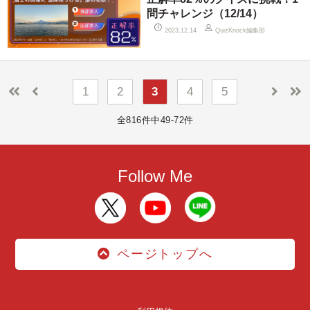
問チャレンジ（12/14）
QuizKnock編集部
2023.12.14
1
2
3
4
5
全816件中49-72件
Follow Me
ページトップへ