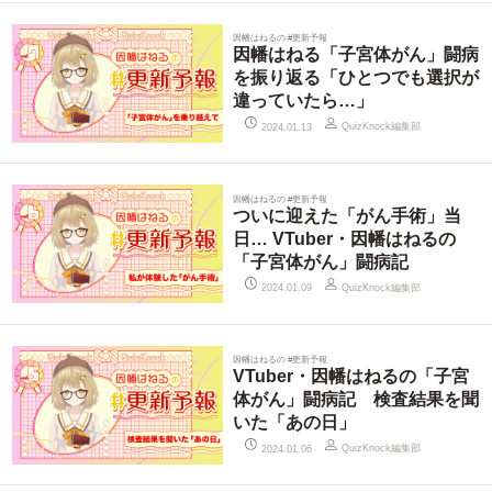
因幡はねるの #更新予報
因幡はねる「子宮体がん」闘病
を振り返る「ひとつでも選択が
違っていたら…」
QuizKnock編集部
2024.01.13
因幡はねるの #更新予報
ついに迎えた「がん手術」当
日… VTuber・因幡はねるの
「子宮体がん」闘病記
QuizKnock編集部
2024.01.09
因幡はねるの #更新予報
VTuber・因幡はねるの「子宮
体がん」闘病記 検査結果を聞
いた「あの日」
QuizKnock編集部
2024.01.06