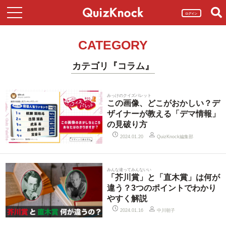
ログイン
CATEGORY
カテゴリ『コラム』
みっけのクイズパレット
この画像、どこがおかしい？デ
ザイナーが教える「デマ情報」
の見破り方
QuizKnock編集部
2024.01.20
みんな違ってみんないい
「芥川賞」と「直木賞」は何が
違う？3つのポイントでわかり
やすく解説
中川朝子
2024.01.16