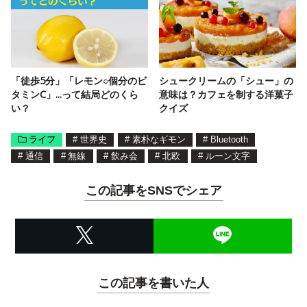
「徒歩5分」「レモン○個分のビ
シュークリームの「シュー」の
タミンC」...って結局どのくら
意味は？カフェを制する洋菓子
い？
クイズ
ライフ
#
世界史
#
素朴なギモン
#
Bluetooth
#
通信
#
無線
#
飲み会
#
北欧
#
ルーン文字
この記事をSNSでシェア
この記事を書いた人