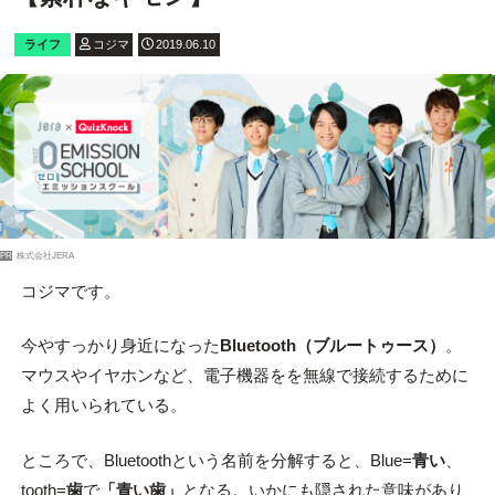
ライフ
コジマ
2019.06.10
PR
株式会社JERA
コジマです。
今やすっかり身近になった
Bluetooth（ブルートゥース）
。
マウスやイヤホンなど、電子機器をを無線で接続するために
よく用いられている。
ところで、Bluetoothという名前を分解すると、Blue=
青い
、
tooth=
歯
で
「青い歯」
となる。いかにも隠された意味があり