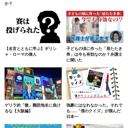
か？
【名言とともに学ぶ】ギリシ
子どもの頃に作った「肩たたき
ャ・ローマの偉人
券」は今も有効なのか？弁護士
に聞いた
ゲリラ的「微」難読地名に負け
強豪にはなれなかった。それで
るな【大阪編】
も……「僕のクイズ」が掴んだ
日本一