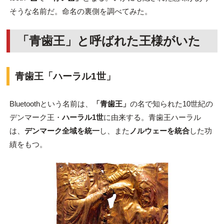
そうな名前だ。命名の裏側を調べてみた。
「青歯王」と呼ばれた王様がいた
青歯王「ハーラル1世」
Bluetoothという名前は、
「青歯王」
の名で知られた10世紀の
デンマーク王・
ハーラル1世
に由来する。青歯王ハーラル
は、
デンマーク全域を統一
し、また
ノルウェーを統合
した功
績をもつ。