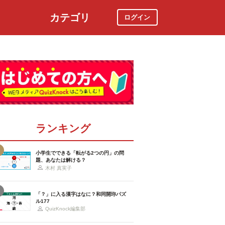
カテゴリ
ログイン
社会
スポーツ
時事ニュース
特集
ランキング
小学生でできる「転がる2つの円」の問
題、あなたは解ける？
木村 真実子
「？」に入る漢字はなに？和同開珎パズ
ル177
QuizKnock編集部