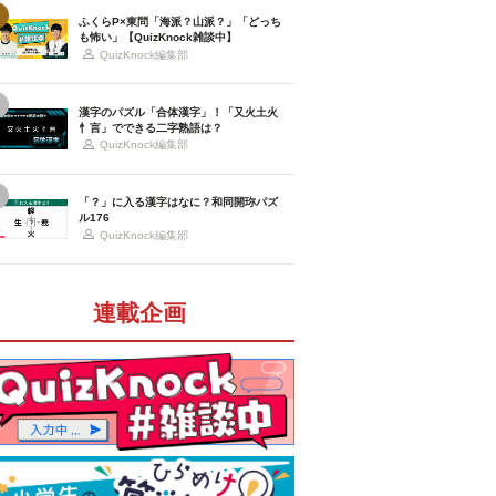
ふくらP×東問「海派？山派？」「どっち
も怖い」【QuizKnock雑談中】
QuizKnock編集部
漢字のパズル「合体漢字」！「又火土火
忄言」でできる二字熟語は？
QuizKnock編集部
「？」に入る漢字はなに？和同開珎パズ
ル176
QuizKnock編集部
連載企画