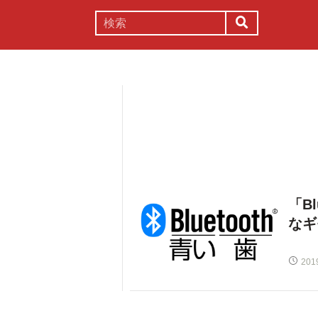
謎解き
コラム
常識
理系
「B
なギ
201