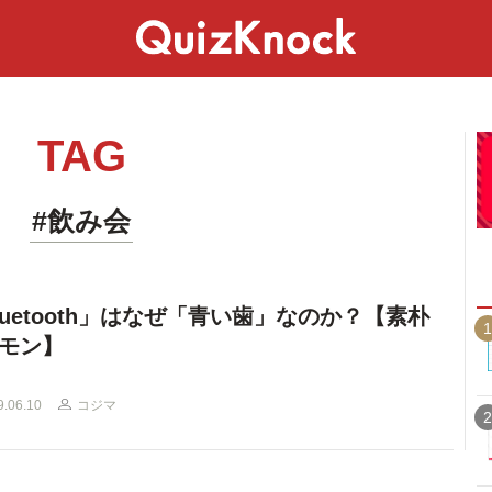
スペシャル
ライフ
ことば
カルチャー
TAG
#飲み会
luetooth」はなぜ「青い歯」なのか？【素朴
1
モン】
9.06.10
コジマ
2