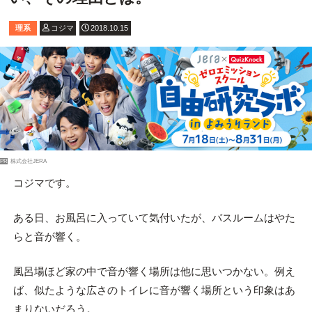
理系
コジマ
2018.10.15
PR
株式会社JERA
コジマです。
ある日、お風呂に入っていて気付いたが、バスルームはやた
らと音が響く。
風呂場ほど家の中で音が響く場所は他に思いつかない。例え
ば、似たような広さのトイレに音が響く場所という印象はあ
まりないだろう。