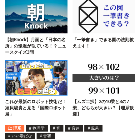
【朝Knock】月面と「日本の名
「一筆書き」できる図の法則教
所」の環境が似ている！？ニュ
えます！
ースクイズ3問
これが最新のロボット技術だ！
【ムズ二択】2の10乗と3の7
須貝駿貴と見る「国際ロボット
乗、どちらが大きい？【理系歓
展」
迎】
理系
#
物理学
#
音
#
音速
#
風呂
#
いい湯だな
#
音響