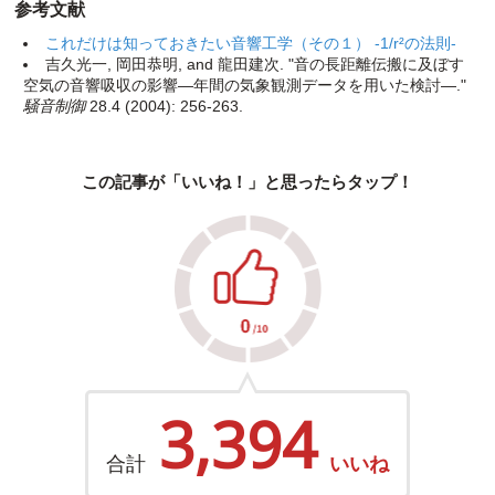
参考文献
これだけは知っておきたい音響工学（その１） -1/r²の法則-
吉久光一, 岡田恭明, and 龍田建次. "音の長距離伝搬に及ぼす
空気の音響吸収の影響―年間の気象観測データを用いた検討―."
騒音制御
28.4 (2004): 256-263.
この記事が「いいね！」と思ったらタップ！
3,394
合計
いいね