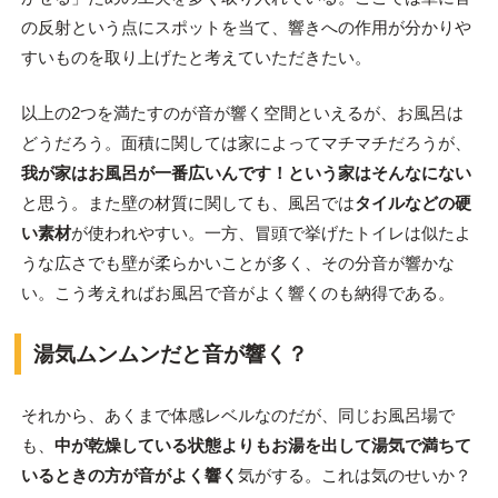
の反射という点にスポットを当て、響きへの作用が分かりや
すいものを取り上げたと考えていただきたい。
以上の2つを満たすのが音が響く空間といえるが、お風呂は
どうだろう。面積に関しては家によってマチマチだろうが、
我が家はお風呂が一番広いんです！という家はそんなにない
と思う。また壁の材質に関しても、風呂では
タイルなどの硬
い素材
が使われやすい。一方、冒頭で挙げたトイレは似たよ
うな広さでも壁が柔らかいことが多く、その分音が響かな
い。こう考えればお風呂で音がよく響くのも納得である。
湯気ムンムンだと音が響く？
それから、あくまで体感レベルなのだが、同じお風呂場で
も、
中が乾燥している状態よりもお湯を出して湯気で満ちて
いるときの方が音がよく響く
気がする。これは気のせいか？