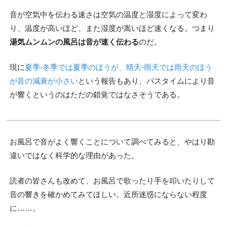
音が空気中を伝わる速さは空気の温度と湿度によって変わ
り、温度が高いほど、また湿度が嵩いほど速くなる。つまり
湯気ムンムンの風呂は音が速く伝わる
のだ。
現に
夏季-冬季では夏季のほうが、晴天-雨天では雨天のほう
が音の減衰が小さい
という報告もあり、バスタイムにより音
が響くというのはただの錯覚ではなさそうである。
お風呂で音がよく響くことについて調べてみると、やはり勘
違いではなく科学的な理由があった。
読者の皆さんも改めて、お風呂で歌ったり手を叩いたりして
音の響きを確かめてみてほしい。近所迷惑にならない程度
に……。