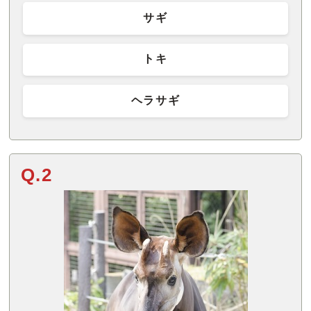
サギ
トキ
ヘラサギ
Q.2