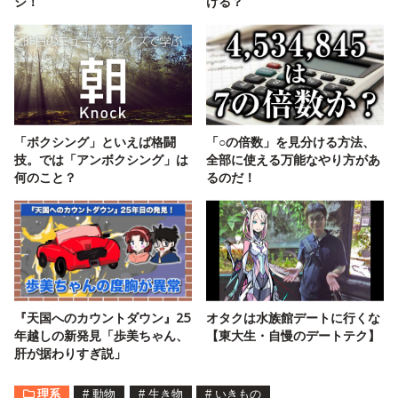
ジ！
ける？
「ボクシング」といえば格闘
「○の倍数」を見分ける方法、
技。では「アンボクシング」は
全部に使える万能なやり方があ
何のこと？
るのだ！
『天国へのカウントダウン』25
オタクは水族館デートに行くな
年越しの新発見「歩美ちゃん、
【東大生・自慢のデートテク】
肝が据わりすぎ説」
理系
#
動物
#
生き物
#
いきもの