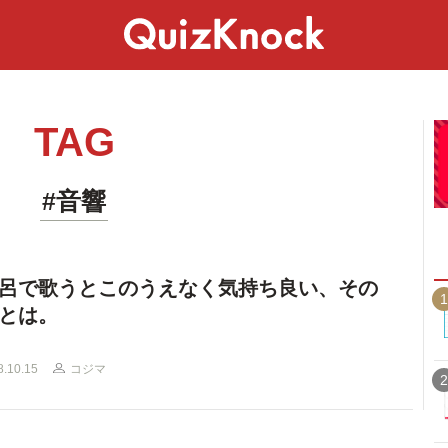
スペシャル
ライフ
ことば
カルチャー
TAG
#音響
呂で歌うとこのうえなく気持ち良い、その
1
とは。
8.10.15
コジマ
2