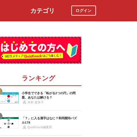
カテゴリ
ログイン
社会
スポーツ
時事ニュース
特集
ランキング
小学生でできる「転がる2つの円」の問
題、あなたは解ける？
木村 真実子
「？」に入る漢字はなに？和同開珎パズ
ル178
QuizKnock編集部