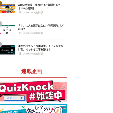
WHAT大会長・東言だけど質問ある？
【100の質問】
QuizKnock編集部
「？」に入る漢字はなに？和同開珎パズ
ル177
QuizKnock編集部
漢字のパズル「合体漢字」！「又火土火
忄言」でできる二字熟語は？
QuizKnock編集部
連載企画