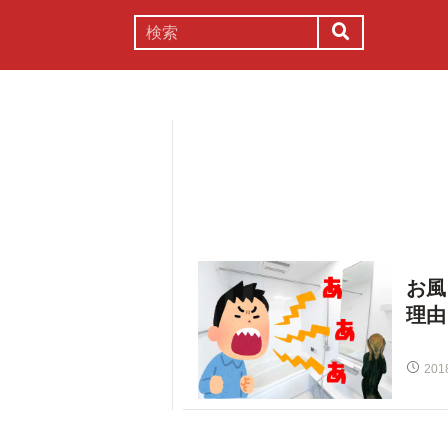
謎解き
コラム
常識
理系
お風
理由
201