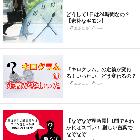
どうして1日は24時間なの？
【素朴なギモン】
セチ
2019.01.26
「キログラム」の定義が変わ
る！いったい、どう変わるの？
セチ
2019.01.07
【なぞなぞ界激震】1問でもわ
かればスゴい！ 難しい言葉で
なぞなぞ