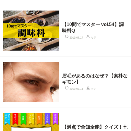
【10問でマスター vol.54】調
味料Q
セチ
2019.07.17
眉毛があるのはなぜ？【素朴な
ギモン】
セチ
2019.07.14
【満点で全知全能】クイズ！七