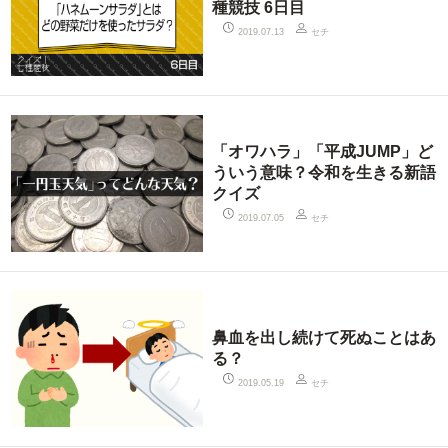
種競技 6日目
セチ
2019.07.13
「オワハラ」「平成JUMP」ど
ういう意味？令和を生きる新語
クイズ
セチ
2019.07.05
鼻血を出し続けて死ぬことはあ
る？
セチ
2019.05.19