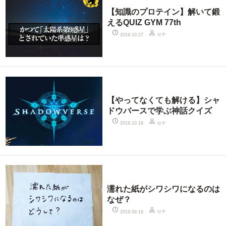
【知識のプロテイン】解いて鍛
えるQUIZ GYM 77th
セチ
2019.10.27
【やってなくても解ける】シャ
ドウバースで学ぶ神話クイズ
セチ
2019.10.18
濡れた紙がシワシワになるのは
なぜ？
セチ
2019.09.16