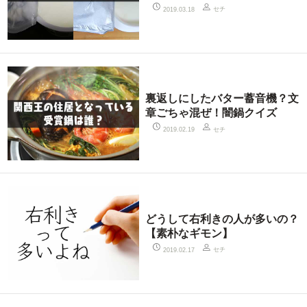
セチ
2019.03.18
裏返しにしたバター蓄音機？文
章ごちゃ混ぜ！闇鍋クイズ
セチ
2019.02.19
どうして右利きの人が多いの？
【素朴なギモン】
セチ
2019.02.17