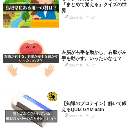
「まとめて覚える」クイズの世
界
セチ
2019.08.01
左脳が右手を動かし、右脳が左
手を動かす。いったいなぜ？
セチ
2019.07.29
【知識のプロテイン】解いて鍛
えるQUIZ GYM 64th
セチ
2019.07.28