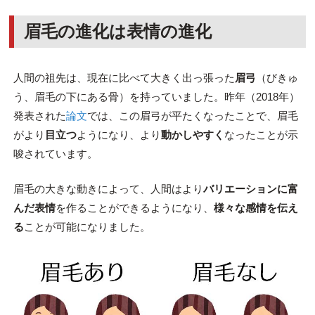
眉毛の進化は表情の進化
人間の祖先は、現在に比べて大きく出っ張った
眉弓
（びきゅ
う、眉毛の下にある骨）を持っていました。昨年（2018年）
発表された
論文
では、この眉弓が平たくなったことで、眉毛
がより
目立つ
ようになり、より
動かしやすく
なったことが示
唆されています。
眉毛の大きな動きによって、人間はより
バリエーションに富
んだ表情
を作ることができるようになり、
様々な感情を伝え
る
ことが可能になりました。