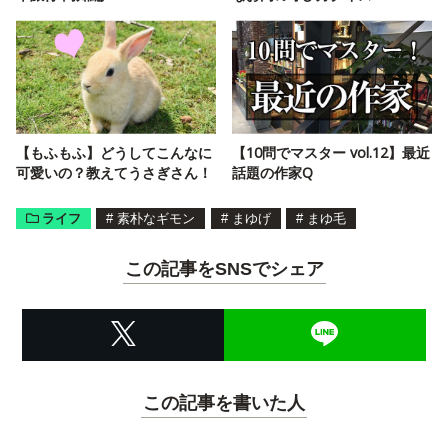
【もふもふ】どうしてこんなに
【10問でマスター vol.12】最近
可愛いの？教えてうさぎさん！
話題の作家Q
ライフ
#
素朴なギモン
#
まゆげ
#
まゆ毛
この記事をSNSでシェア
この記事を書いた人