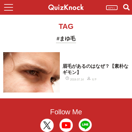
ログイン
TAG
#まゆ毛
眉毛があるのはなぜ？【素朴な
ギモン】
セチ
2019.07.14
Follow Me