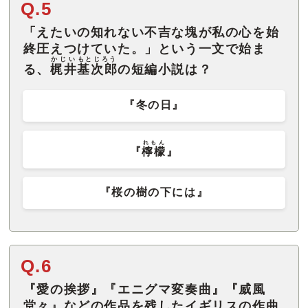
Q.5
「えたいの知れない不吉な塊が私の心を始
終圧えつけていた。」という一文で始ま
かじい
もとじろう
る、
梶井
基次郎
の短編小説は？
『冬の日』
れもん
『
檸檬
』
『桜の樹の下には』
Q.6
『愛の挨拶』『エニグマ変奏曲』『威風
堂々』などの作品を残したイギリスの作曲