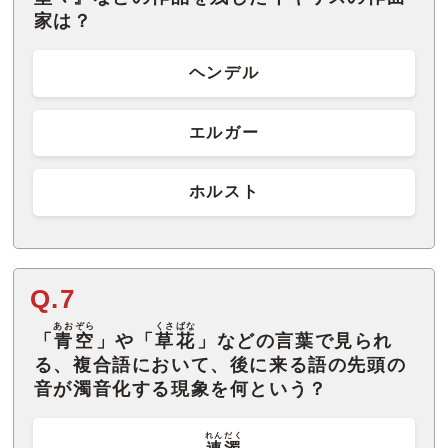
家は？
ヘンデル
エルガー
ホルスト
Q.7
あおぞら
くさばな
「
青空
」や「
草花
」などの言葉で見られ
る、複合語において、後に来る語の先頭の
音が濁音化する現象を何という？
れんだく