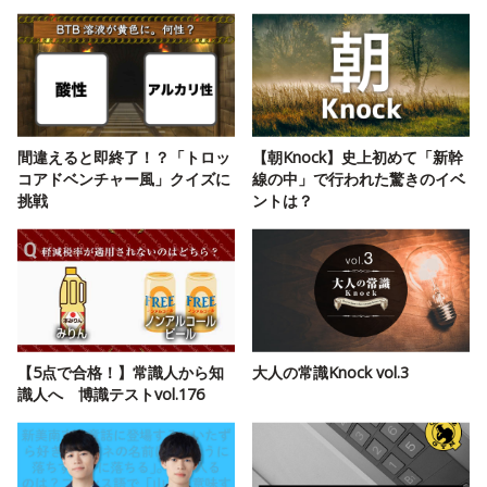
間違えると即終了！？「トロッ
【朝Knock】史上初めて「新幹
コアドベンチャー風」クイズに
線の中」で行われた驚きのイベ
挑戦
ントは？
【5点で合格！】常識人から知
大人の常識Knock vol.3
識人へ 博識テストvol.176