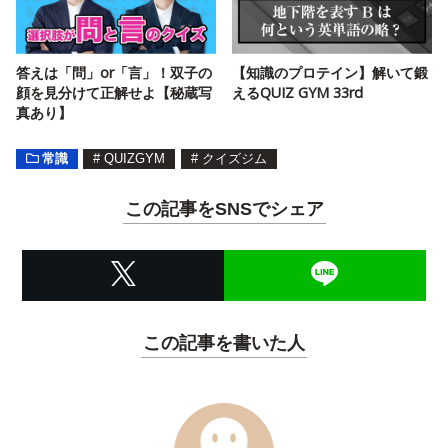
答えは「問」or「言」！双子の
【知識のプロテイン】解いて鍛
顔を見分けて正解せよ【秘蔵写
えるQUIZ GYM 33rd
真あり】
常識
#
QUIZGYM
#
クイズジム
この記事をSNSでシェア
この記事を書いた人