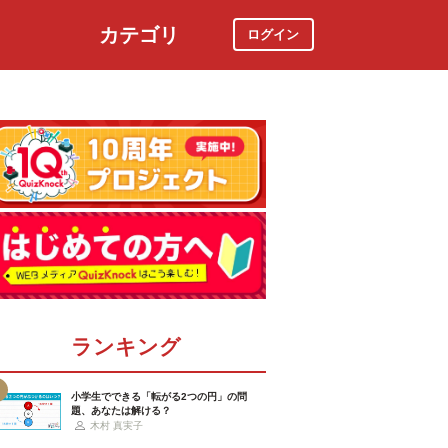
カテゴリ
ログイン
社会
スポーツ
時事ニュース
特集
ランキング
小学生でできる「転がる2つの円」の問
題、あなたは解ける？
木村 真実子