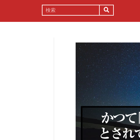
謎解き
コラム
常識
理系