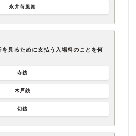
永井荷風賞
行を見るために支払う入場料のことを何
寺銭
木戸銭
切銭