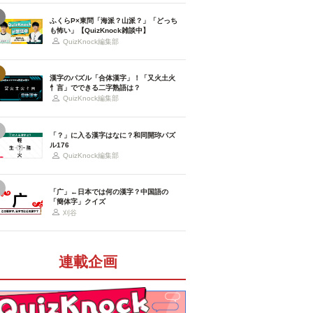
ふくらP×東問「海派？山派？」「どっち
も怖い」【QuizKnock雑談中】
QuizKnock編集部
漢字のパズル「合体漢字」！「又火土火
忄言」でできる二字熟語は？
QuizKnock編集部
「？」に入る漢字はなに？和同開珎パズ
ル176
QuizKnock編集部
「广」←日本では何の漢字？中国語の
「簡体字」クイズ
刈谷
連載企画