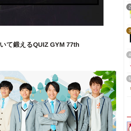
2
3
鍛えるQUIZ GYM 77th
4
5