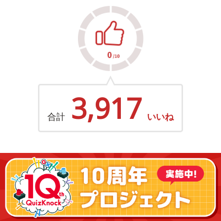
3,917
合計
いいね