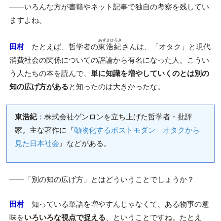
――いろんな方が書籍やネット記事で独自の考察を残してい
ますよね。
あずまひろき
田村
たとえば、哲学者の
東浩紀
さんは、「オタク」と現代
消費社会の関係についての評論から有名になった人。こうい
う人たちの本を読んで、
単に知識を増やしていくのとは別の
知の広げ方がある
と知ったのは大きかったな。
東浩紀
：株式会社ゲンロンを立ち上げた哲学者・批評
家。主な著作に『
動物化するポストモダン オタクから
見た日本社会
』などがある。
――「別の知の広げ方」とはどういうことでしょうか？
田村
知っている単語を増やすんじゃなくて、ある物事の意
味を
いろいろな視点で捉える
、ということですね。たとえ