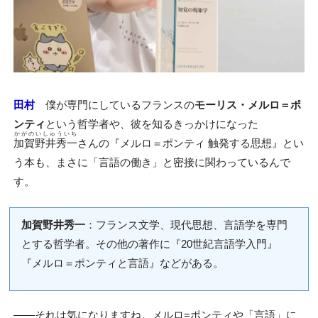
田村
僕が専門にしているフランスの
モーリス・メルロ＝ポ
ンティ
という哲学者や、彼を知るきっかけになった
かがのいしゅういち
加賀野井秀一
さんの『メルロ＝ポンティ 触発する思想』とい
う本も、まさに「言語の働き」と密接に関わっているんで
す。
加賀野井秀一
：フランス文学、現代思想、言語学を専門
とする哲学者。その他の著作に『20世紀言語学入門』
『メルロ＝ポンティと言語』などがある。
――それは気になりますね。メルロ=ポンティや「言語」に