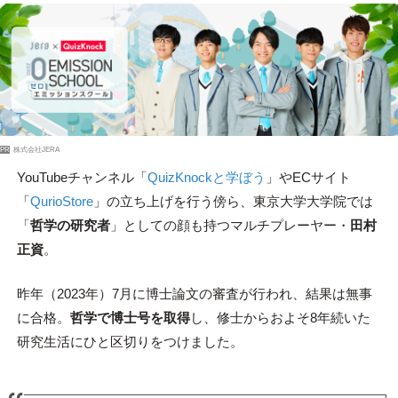
PR
株式会社JERA
YouTubeチャンネル「
QuizKnockと学ぼう
」やECサイト
「
QurioStore
」の立ち上げを行う傍ら、東京大学大学院では
「
哲学の研究者
」としての顔も持つマルチプレーヤー・
田村
正資
。
昨年（2023年）7月に博士論文の審査が行われ、結果は無事
に合格。
哲学で博士号を取得
し、修士からおよそ8年続いた
研究生活にひと区切りをつけました。