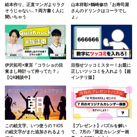
絵本作り、正直マンガよりラク
山本祥彰×鶴崎修功「お寿司屋
そうじゃない…？両方書く人に
さんのドリンクはコーラでし
聞いちゃう
ょ」
伊沢拓司×東言「コラショの目
目指せツッコミスター！お題に
覚まし時計って持ってた？」
正しいツッコミを入れよう【超
【QK雑談中】
インテリ版】
この絵文字、いつ使うの？iOS
【プレゼント】パズルを解い
の絵文字がまた追加されるよう
て、7月の「限定カレンダー画