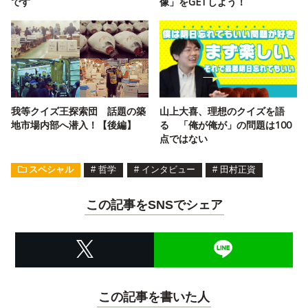
です
像」をGETしよう！
我等クイズ王探索団 話題の築
山上大喜、理想のクイズを語
地市場内部へ潜入！【後編】
る 「俺が俺が」の問題は100
点ではない
スペシャル
#
哲学
#
インタビュー
#
田村正資
この記事をSNSでシェア
この記事を書いた人