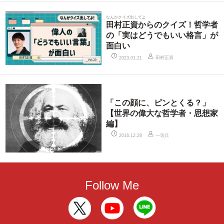
なんかクイズ出してよ
田村正資からのクイズ！哲学者
の「実はどうでもいい格言」が
面白い
田村正資
2023.01.21
「この顔に、ピンとくる？」
【世界の偉大な哲学者・思想家
編】
一等兵
2016.12.28
Follow Me