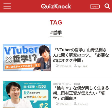
ログイン
TAG
#哲学
『VTuberの哲学』山野弘樹さ
んに聞く研究のコツ。「必要な
のはオタク仲間」
2025.04.23
﨑山 航志
田村正資インタビュー【後編】
「陰キャ」な僕が楽しく生きる
術…田村正資が伝えたい「哲
学」の面白さ
チャンイケ
2024.02.11