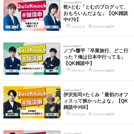
QuizKnock雑談中
乾×とむ「とむのブログって、
おもろいんだよな」【QK雑談
中#70】
QuizKnock編集部
2024.03.19
QuizKnock雑談中
ノブ×響平「卒業旅行、どこ行
った？俺は日本中行ってる」
【QK雑談中】
QuizKnock編集部
2024.03.12
QuizKnock雑談中
伊沢拓司×たくみ「最初のオフ
ィスって狭かったよな」【QK
雑談中#68】
QuizKnock編集部
2024.03.05
QuizKnock雑談中