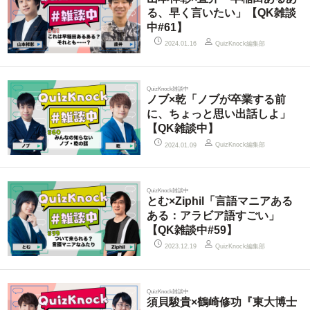
る、早く言いたい」【QK雑談
中#61】
QuizKnock編集部
2024.01.16
QuizKnock雑談中
ノブ×乾「ノブが卒業する前
に、ちょっと思い出話しよ」
【QK雑談中】
QuizKnock編集部
2024.01.09
QuizKnock雑談中
とむ×Ziphil「言語マニアある
ある：アラビア語すごい」
【QK雑談中#59】
QuizKnock編集部
2023.12.19
QuizKnock雑談中
須貝駿貴×鶴崎修功『東大博士