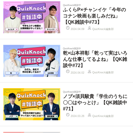
QuizKnock雑談中
ふくらP×チャンイケ「今年の
コナン映画も楽しみだね」
【QK雑談中#73】
QuizKnock編集部
2024.04.09
QuizKnock雑談中
乾×山本祥彰「乾って実はいろ
んな仕事してるよね」【QK雑
談中#72】
QuizKnock編集部
2024.04.02
QuizKnock雑談中
ノブ×須貝駿貴「学生のうちに
〇〇はやっとけ」【QK雑談中
#71】
QuizKnock編集部
2024.03.26