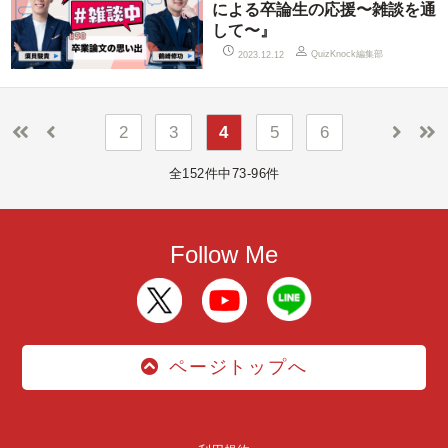
による卒論生の応援〜雑談を通
して〜』
QuizKnock編集部
2023.12.12
2
3
4
5
6
全152件中73-96件
Follow Me
ページトップへ