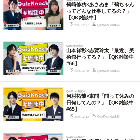
鶴崎修功×あさぬま「鶴ちゃん
ってどんな仕事してるの？」
【QK雑談中】
QuizKnock編集部
2024.02.27
QuizKnock雑談中
山本祥彰×志賀玲太「最近、美
術館行ってる？」【QK雑談中
#66】
QuizKnock編集部
2024.02.20
QuizKnock雑談中
河村拓哉×東問「問って休みの
日何してんの？」【QK雑談中
#65】
QuizKnock編集部
2024.02.13
QuizKnock雑談中