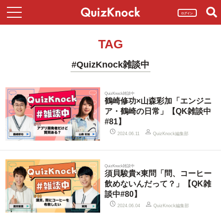
ログイン
TAG
#QuizKnock雑談中
QuizKnock雑談中
鶴崎修功×山森彩加「エンジニ
ア・鶴崎の日常」【QK雑談中
#81】
QuizKnock編集部
2024.06.11
QuizKnock雑談中
須貝駿貴×東問「問、コーヒー
飲めないんだって？」【QK雑
談中#80】
QuizKnock編集部
2024.06.04