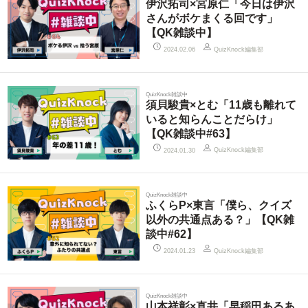
伊沢拓司×宮原仁「今日は伊沢
さんがボケまくる回です」
【QK雑談中】
QuizKnock編集部
2024.02.06
QuizKnock雑談中
須貝駿貴×とむ「11歳も離れて
いると知らんことだらけ」
【QK雑談中#63】
QuizKnock編集部
2024.01.30
QuizKnock雑談中
ふくらP×東言「僕ら、クイズ
以外の共通点ある？」【QK雑
談中#62】
QuizKnock編集部
2024.01.23
QuizKnock雑談中
山本祥彰×直井「早稲田あるあ