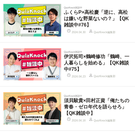
QuizKnock雑談中
ふくらP×高松慶「逆に、高松
は嫌いな野菜ないの？」【QK
雑談中#76】
QuizKnock編集部
2024.04.30
QuizKnock雑談中
伊沢拓司×鶴崎修功「鶴崎、一
人暮らしを始める」【QK雑談
中#75】
QuizKnock編集部
2024.04.23
QuizKnock雑談中
須貝駿貴×田村正資「俺たちの
青春・ゼロ年代を語らせろ」
【QK雑談中】
QuizKnock編集部
2024.04.16