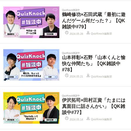
QuizKnock雑談中
鶴崎修功×石田武蔵「最初に遊
んだゲーム何だった？」【QK
雑談中#79】
QuizKnock編集部
2024.05.28
QuizKnock雑談中
山本祥彰×石野「山本くんと愉
快な仲間たち」【QK雑談中
#78】
QuizKnock編集部
2024.05.21
QuizKnock雑談中
伊沢拓司×田村正資「たまには
真面目に話さんかい」【QK雑
談中#77】
QuizKnock編集部
2024.05.14