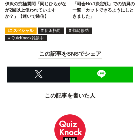
伊沢の究極質問「同じひらがな
「司会No.1決定戦」での須貝の
が2回以上使われています
一撃「カットできるようにしと
か？」【迷いで確信】
きました」
スペシャル
#
伊沢拓司
#
鶴崎修功
#
QuizKnock雑談中
この記事をSNSでシェア
この記事を書いた人