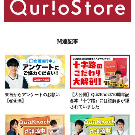
関連記事
東言からアンケートのお願い
【大公開】QuizKnock10周年記
【㊙️企画】
念本『十字路』には謎解きが隠
されていました