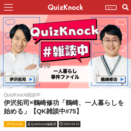
ログイン
QuizKnock雑談中
伊沢拓司×鶴崎修功「鶴崎、一人暮らしを
始める」【QK雑談中#75】
スペシャル
QuizKnock編集部
2024.04.23