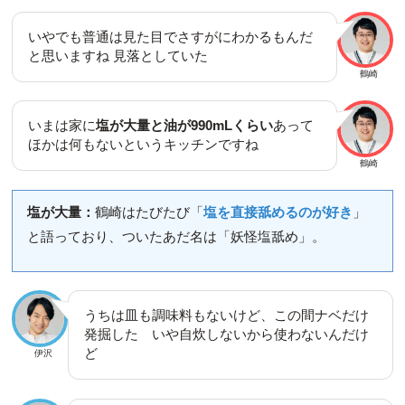
いやでも普通は見た目でさすがにわかるもんだ
と思いますね 見落としていた
鶴崎
いまは家に
塩が大量と油が990mLくらい
あって
ほかは何もないというキッチンですね
鶴崎
塩が大量：
鶴崎はたびたび「
塩を直接舐めるのが好き
」
と語っており、ついたあだ名は「妖怪塩舐め」。
うちは皿も調味料もないけど、この間ナベだけ
発掘した いや自炊しないから使わないんだけ
ど
伊沢