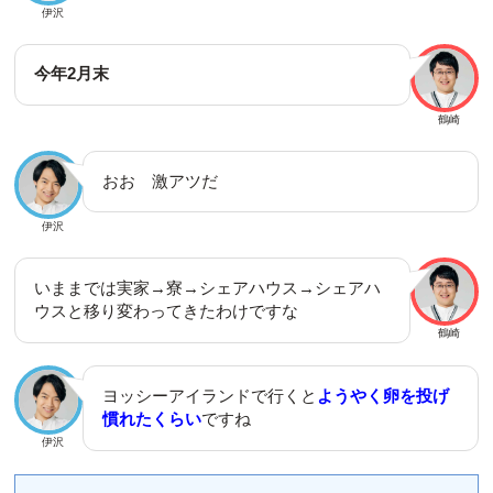
伊沢
今年2月末
鶴崎
おお 激アツだ
伊沢
いままでは実家→寮→シェアハウス→シェアハ
ウスと移り変わってきたわけですな
鶴崎
ヨッシーアイランドで行くと
ようやく卵を投げ
慣れたくらい
ですね
伊沢