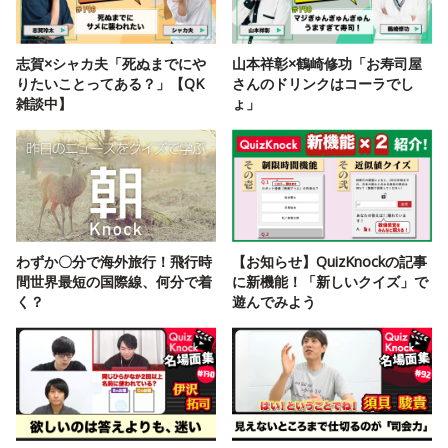
志賀×シャカ夫「死ぬまでにや
山本祥彰×鶴崎修功「お寿司屋
りたいことってある？」【QK
さんのドリンクはコーラでし
雑談中】
ょ」
わずか〇分で海外旅行！飛行時
【お知らせ】QuizKnockの記事
間世界最短の国際線、何分で着
に新機能！「新しいクイズ」で
く？
遊んでみよう