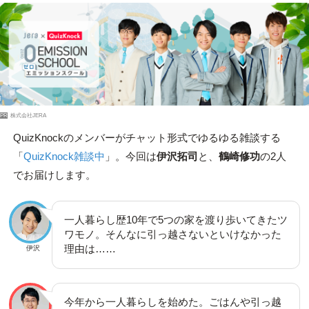
PR
株式会社JERA
QuizKnockのメンバーがチャット形式でゆるゆる雑談する
「
QuizKnock雑談中
」。今回は
伊沢拓司
と、
鶴崎修功
の2人
でお届けします。
一人暮らし歴10年で5つの家を渡り歩いてきたツ
ワモノ。そんなに引っ越さないといけなかった
理由は……
伊沢
今年から一人暮らしを始めた。ごはんや引っ越