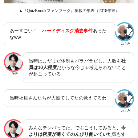
▲『QuizKnockファンブック』掲載の年表（2018年末）
あーすごい！
ハードディスク消去事件
あった
なww
たくみ
当時はまだまだ体制もバラバラだし、人数も
社
員は10人程度
だからな今じゃ考えられないこと
が起こっている
伊沢
当時社員さんたちが大慌てしてたの覚えてるわ
たくみ
みんなテンパってた。でもこうしてみると、
今
よりは密度が薄くてのんびり働いていた
気もす