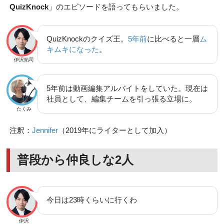
QuizKnock
」のエピソードを語ってもらいました。
QuizKnockのクイズ王。
5年前
に比べると一層
ム
キムキになった
。
伊沢拓司
5年前は動画編集アルバイトをしていた。現在は
社員として、編集チームを引っ張る立場に。
たくみ
注釈：
Jennifer
（2019年にライターとして加入）
普段から仲良しな2人
今日は23時くらいに行くわ
伊沢