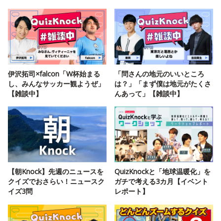
伊沢拓司×falcon「W杯始まる
「問さんの地元のいいところ
し、みんなサッカー観ようぜ」
は？」「まず僕は地元がたくさ
【雑談中】
んあって」【雑談中】
【朝Knock】先週のニュースを
QuizKnockと「地球温暖化」を
クイズでおさらい！ニュースク
ガチで考える3カ月【イベント
イズ3問
レポート】