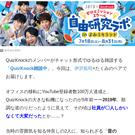
PR
株式会社JERA
QuizKnockのメンバーがチャット形式でゆるゆる雑談する
「
QuizKnock雑談中
」。今回は、
伊沢拓司
×たくみのペアで
お届けします。
オフィスの移転にYouTube登録者数100万人達成と、
QuizKnockの大きな転機になったのが5年前ーー
2019年
。順
調な道のりだったように見えて、その頃は
社員が〇人しかい
なくて大変だった
とか……？
当時の雰囲気を知る仲良しの2人に、知られざる「
昔の