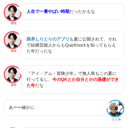
人生で一番やばい時期
だったかもな
伊沢
限界しりとりのアプリ
も夏に公開されて、それ
で結構芸能人からもQuizKnockを知ってもらえ
た年だったな
伊沢
『アイ・アム・冒険少年』で無人島もこの夏に
行ってるし、
今のQKとか自分とかの基礎ができ
た年
だな
伊沢
あ〜〜確かに
たくみ