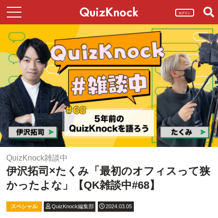
ログイン
QuizKnock雑談中
伊沢拓司×たくみ「最初のオフィスって狭
かったよな」【QK雑談中#68】
スペシャル
QuizKnock編集部
2024.03.05