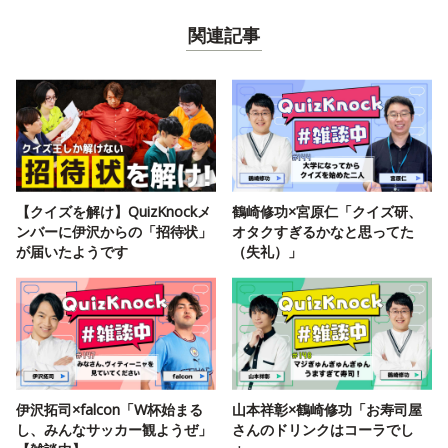
関連記事
【クイズを解け】QuizKnockメ
鶴崎修功×宮原仁「クイズ研、
ンバーに伊沢からの「招待状」
オタクすぎるかなと思ってた
が届いたようです
（失礼）」
伊沢拓司×falcon「W杯始まる
山本祥彰×鶴崎修功「お寿司屋
し、みんなサッカー観ようぜ」
さんのドリンクはコーラでし