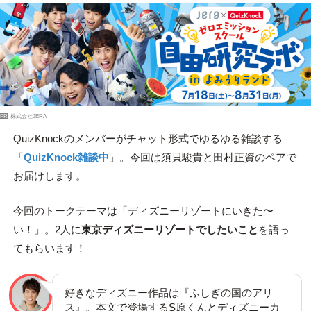
PR
株式会社JERA
QuizKnockのメンバーがチャット形式でゆるゆる雑談する
「
QuizKnock雑談中
」。今回は須貝駿貴と田村正資のペアで
お届けします。
今回のトークテーマは「ディズニーリゾートにいきた〜
い！」。2人に
東京ディズニーリゾートでしたいこと
を語っ
てもらいます！
好きなディズニー作品は『ふしぎの国のアリ
ス』。本文で登場するS原くんとディズニーカ