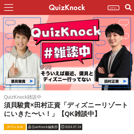
ログイン
QuizKnock雑談中
須貝駿貴×田村正資「ディズニーリゾート
にいきた〜い！」【QK雑談中】
スペシャル
QuizKnock編集部
2024.07.24