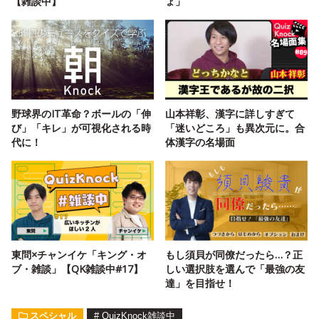
【雑談中】
ょ」
野球界のIT革命？ボールの「伸
山本祥彰、漢字に詳しすぎて
び」「キレ」が可視化される時
「迷いどころ」も異次元に。合
代に！
体漢字の名場面
東問×チャンイケ「キング・オ
もし須貝が同僚だったら…？正
ブ・雑談」【QK雑談中#17】
しい選択肢を選んで「最強の友
達」を目指せ！
スペシャル
#
QuizKnock雑談中