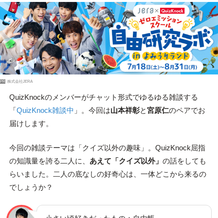
PR
株式会社JERA
QuizKnockのメンバーがチャット形式でゆるゆる雑談する
「
QuizKnock雑談中
」。今回は
山本祥彰
と
宮原仁
のペアでお
届けします。
今回の雑談テーマは「クイズ以外の趣味」。QuizKnock屈指
の知識量を誇る二人に、
あえて「クイズ以外」
の話をしても
らいました。二人の底なしの好奇心は、一体どこから来るの
でしょうか？