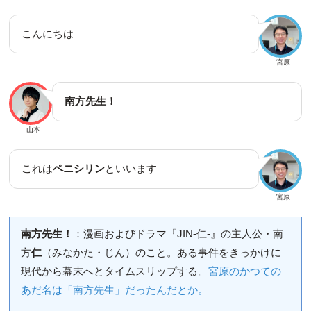
こんにちは
宮原
南方先生！
山本
これは
ペニシリン
といいます
宮原
南方先生！
：漫画およびドラマ『JIN-仁-』の主人公・南
方
仁
（みなかた・じん）のこと。ある事件をきっかけに
現代から幕末へとタイムスリップする。
宮原のかつての
あだ名は「南方先生」だったんだとか。