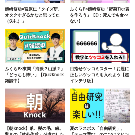
鶴崎修功×宮原仁「クイズ研、
ふくらP×鶴崎修功「野菜Tier表
オタクすぎるかなと思ってた
を作ろう」【D：死んでも食べ
（失礼）」
ない】
ふくらP×東問「海派？山派？」
目指せツッコミスター！お題に
「どっちも怖い」【QuizKnock
正しいツッコミを入れよう【超
雑談中】
インテリ版】
【朝Knock】爪、髪の毛、歯。
夏のラスボス「自由研究」、
驚きの「体外作成」が成功した
「テーマ選び」のコツは？ヒン