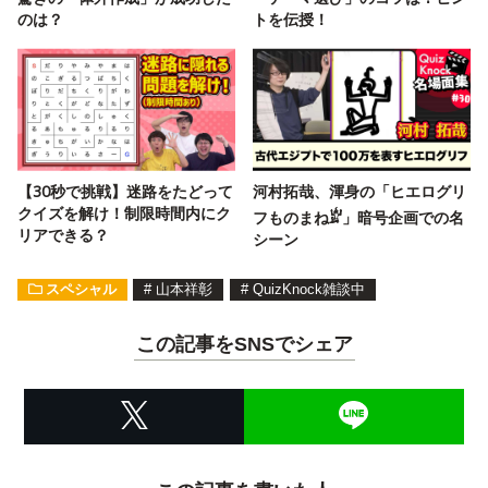
のは？
トを伝授！
【30秒で挑戦】迷路をたどって
河村拓哉、渾身の「ヒエログリ
クイズを解け！制限時間内にク
フものまね𓁨」暗号企画での名
リアできる？
シーン
スペシャル
#
山本祥彰
#
QuizKnock雑談中
この記事をSNSでシェア