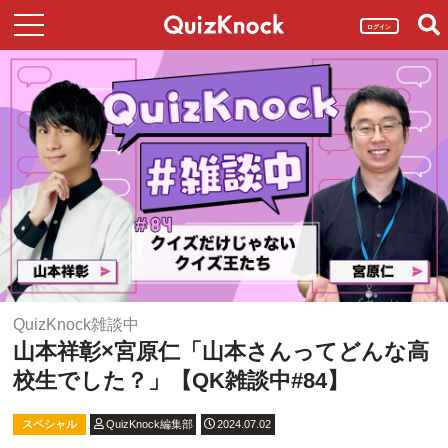
ログイン
QuizKnock雑談中
山本祥彰×宮原仁「山本さんってどんな高
校生でした？」【QK雑談中#84】
スペシャル
QuizKnock編集部
2024.07.02