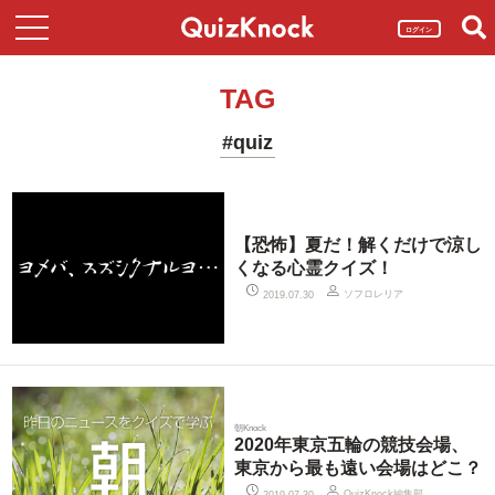
ログイン
TAG
#quiz
【恐怖】夏だ！解くだけで涼し
くなる心霊クイズ！
ソフロレリア
2019.07.30
朝Knock
2020年東京五輪の競技会場、
東京から最も遠い会場はどこ？
QuizKnock編集部
2019.07.30