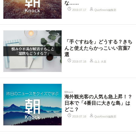
な……
QuizKnock編集部
2019.07.17
「手ぐすねを」どうする？きち
んと使えたらかっこいい言葉7
選
山上 大喜
2019.07.16
朝Knock
海外観光客の人気も急上昇！？
日本で「4番目に大きな島」は
どこ？
QuizKnock編集部
2019.07.16