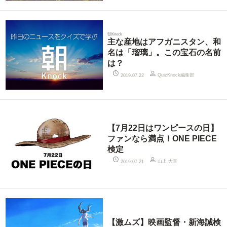
朝Knock
主な産地はアフガニスタン、和
名は「瑠璃」。この宝石の名前
は？
QuizKnock編集部
2019.07.22
【7月22日はワンピースの日】
ファンなら満点！ONE PIECE
検定
山上 大喜
2019.07.21
【激ムズ】映画監督・新海誠検