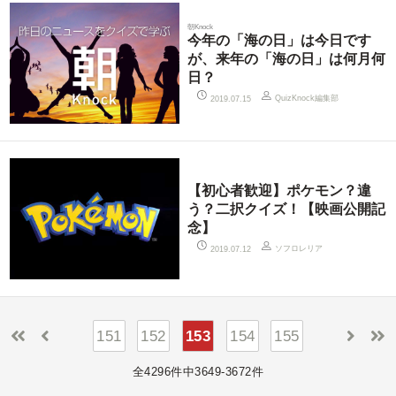
朝Knock
今年の「海の日」は今日です
が、来年の「海の日」は何月何
日？
QuizKnock編集部
2019.07.15
【初心者歓迎】ポケモン？違
う？二択クイズ！【映画公開記
念】
ソフロレリア
2019.07.12
151
152
153
154
155
全4296件中3649-3672件