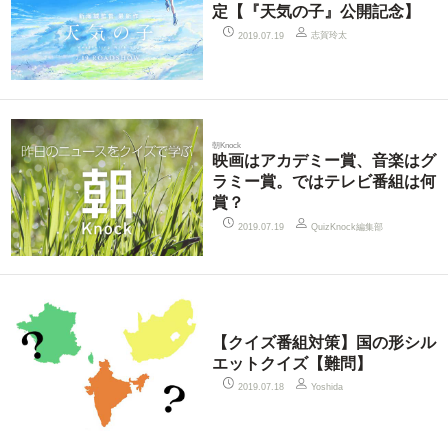
定【『天気の子』公開記念】
志賀玲太
2019.07.19
朝Knock
映画はアカデミー賞、音楽はグ
ラミー賞。ではテレビ番組は何
賞？
QuizKnock編集部
2019.07.19
【クイズ番組対策】国の形シル
エットクイズ【難問】
2019.07.18
Yoshida