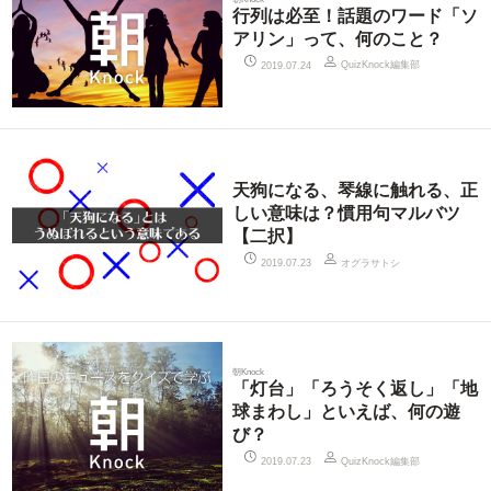
行列は必至！話題のワード「ソ
アリン」って、何のこと？
QuizKnock編集部
2019.07.24
天狗になる、琴線に触れる、正
しい意味は？慣用句マルバツ
【二択】
オグラサトシ
2019.07.23
朝Knock
「灯台」「ろうそく返し」「地
球まわし」といえば、何の遊
び？
QuizKnock編集部
2019.07.23