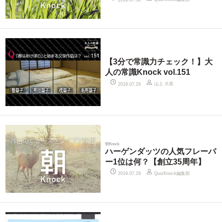
【3分で常識力チェック！】大
人の常識Knock vol.151
山上 大喜
2019.07.29
朝Knock
ハーゲンダッツの人気フレーバ
ー1位は何？【創立35周年】
QuizKnock編集部
2019.07.29