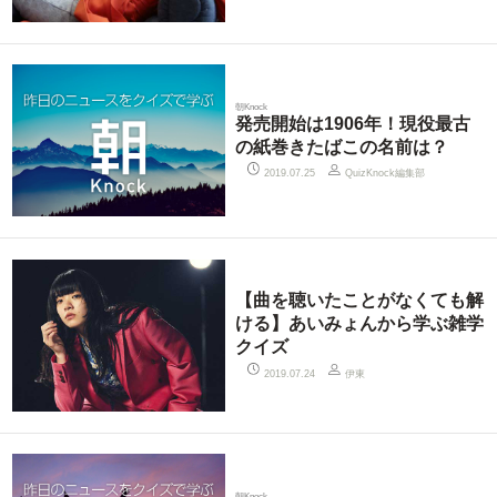
朝Knock
発売開始は1906年！現役最古
の紙巻きたばこの名前は？
QuizKnock編集部
2019.07.25
【曲を聴いたことがなくても解
ける】あいみょんから学ぶ雑学
クイズ
伊東
2019.07.24
朝Knock