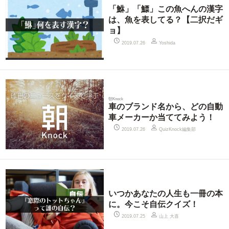
「鮴」「鰾」この魚へんの漢字
は、魚を表してる？【二択だギ
ョ】
2019.07.26
Yoshida
朝Knock
車のブランド名から、どの自動
車メーカーか当ててみよう！
QuizKnock編集部
2019.07.26
いつかあなたの人生も一冊の本
に。今こそ自伝クイズ！
山上 大喜
2019.07.25