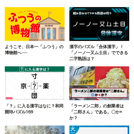
ようこそ、日本一「ふつう」の
漢字のパズル「合体漢字」！
博物館へ──
「ノ一ノ一又ム土目」でできる
二字熟語は？
「？」に入る漢字はなに？和同
「ラーメン二郎」の創業者は
開珎パズル169
「二郎さん」である。〇か×
か？