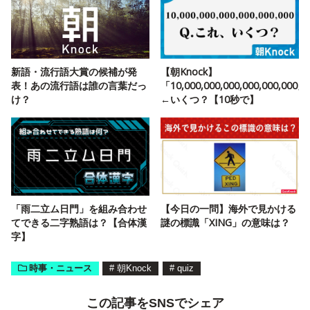
新語・流行語大賞の候補が発
【朝Knock】
表！あの流行語は誰の言葉だっ
「10,000,000,000,000,000,000」
け？
←いくつ？【10秒で】
「雨二立ム日門」を組み合わせ
【今日の一問】海外で見かける
てできる二字熟語は？【合体漢
謎の標識「XING」の意味は？
字】
時事・ニュース
#
朝Knock
#
quiz
この記事をSNSでシェア