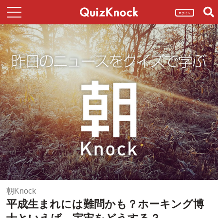
ログイン
朝Knock
平成生まれには難問かも？ホーキング博