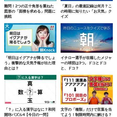
難問！2つの正十角形を重ねた
「夏日」の最速記録は何月？こ
図形の「面積を求める」問題に
の時期に知りたい「お天気」ク
挑戦
イズ
「明日はイグアナが降るでしょ
イチロー選手が在籍したメジャ
う」衝撃的な天気予報が出た理
ーの球団は3つ。ドコとドコ
由とは？
と、ドコ？
「？」に入る漢字はなに？和同
文字の「種類」だけで言葉を当
開珎パズル4【今日の一問】
てよう！制限時間内に解ける？