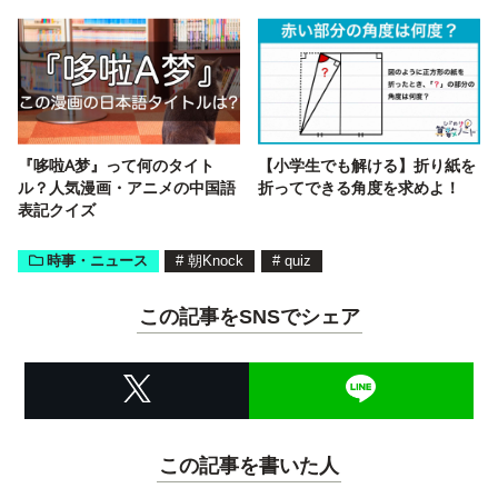
『哆啦A梦』って何のタイト
【小学生でも解ける】折り紙を
ル？人気漫画・アニメの中国語
折ってできる角度を求めよ！
表記クイズ
時事・ニュース
#
朝Knock
#
quiz
この記事をSNSでシェア
この記事を書いた人