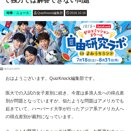
て独力では解答できない問題
時事・ニュース
QuizKnock編集部
2018.10.16
PR
株式会社JERA
おはようございます。QuizKnock編集部です。
医大での入試の女子差別に続き、今度は多浪人生への得点差
別が問題となっていますが、似たような問題はアメリカでも
起きていて、ハーバード大学が行ったアジア系アメリカ人へ
の得点差別が裁判になっています。